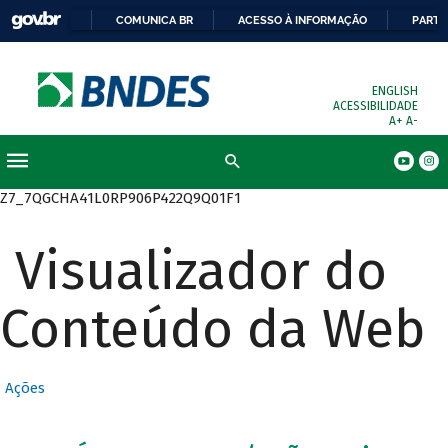
COMUNICA BR
ACESSO À INFORMAÇÃO
PARTI
ENGLISH
ACESSIBILIDADE
A+
A-
Busca
Z7_7QGCHA41L0RP906P422Q9Q01F1
Visualizador do
Conteúdo da Web
Ações