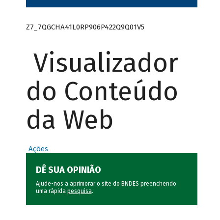
Z7_7QGCHA41L0RP906P422Q9Q01V5
Visualizador
do Conteúdo
da Web
Ações
DÊ SUA OPINIÃO
Ajude-nos a aprimorar o site do BNDES preenchendo
uma rápida
pesquisa
.