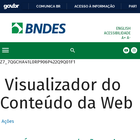
COMUNICA BR
ACESSO À INFORMAÇÃO
PARTI
ENGLISH
ACESSIBILIDADE
A+
A-
Busca
Z7_7QGCHA41L0RP906P422Q9Q01F1
Visualizador do
Conteúdo da Web
Ações