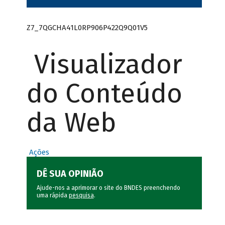
Z7_7QGCHA41L0RP906P422Q9Q01V5
Visualizador
do Conteúdo
da Web
Ações
DÊ SUA OPINIÃO
Ajude-nos a aprimorar o site do BNDES preenchendo
uma rápida
pesquisa
.