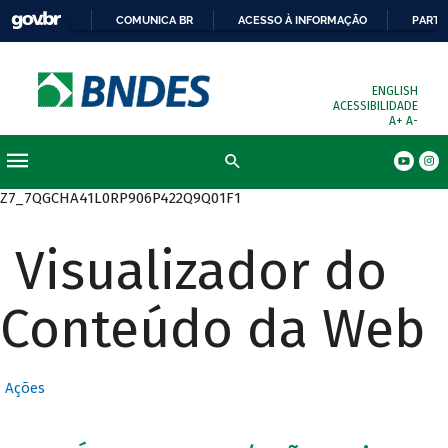
COMUNICA BR
ACESSO À INFORMAÇÃO
PARTI
ENGLISH
ACESSIBILIDADE
A+
A-
Busca
Z7_7QGCHA41L0RP906P422Q9Q01F1
Visualizador do
Conteúdo da Web
Ações