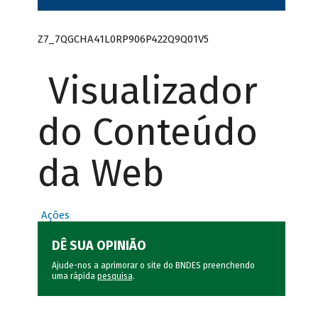
Z7_7QGCHA41L0RP906P422Q9Q01V5
Visualizador
do Conteúdo
da Web
Ações
DÊ SUA OPINIÃO
Ajude-nos a aprimorar o site do BNDES preenchendo
uma rápida
pesquisa
.