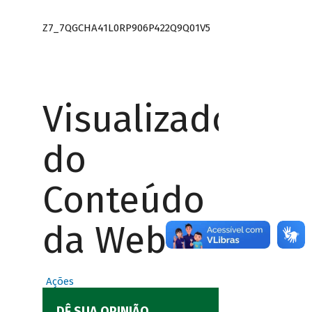
Z7_7QGCHA41L0RP906P422Q9Q01V5
Visualizador
do
Conteúdo
da Web
Ações
DÊ SUA OPINIÃO