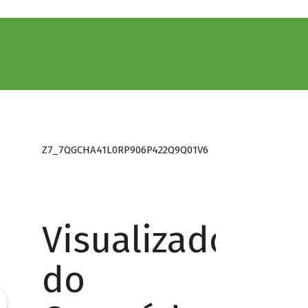
Z7_7QGCHA41L0RP906P422Q9Q01V6
Visualizador
do