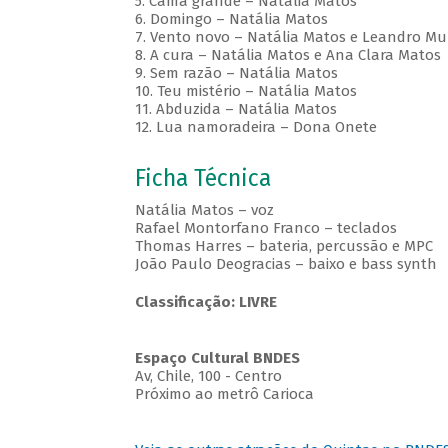
5. Cama grande – Natália Matos
6. Domingo – Natália Matos
7. Vento novo – Natália Matos e Leandro Mu
8. A cura – Natália Matos e Ana Clara Matos
9. Sem razão – Natália Matos
10. Teu mistério – Natália Matos
11. Abduzida – Natália Matos
12. Lua namoradeira – Dona Onete
Ficha Técnica
Natália Matos – voz
Rafael Montorfano Franco – teclados
Thomas Harres – bateria, percussão e MPC
João Paulo Deogracias – baixo e bass synth
Classificação: LIVRE
Espaço Cultural BNDES
Av, Chile, 100 - Centro
Próximo ao metrô Carioca