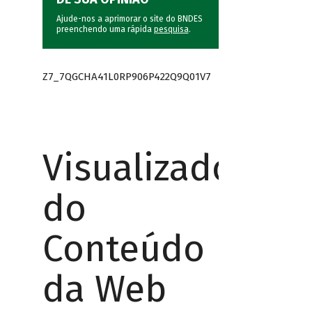
Ajude-nos a aprimorar o site do BNDES
preenchendo uma rápida
pesquisa
.
Z7_7QGCHA41L0RP906P422Q9Q01V7
Visualizador
do
Conteúdo
da Web