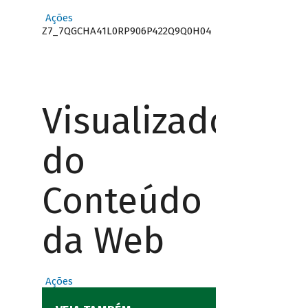
Ações
Z7_7QGCHA41L0RP906P422Q9Q0H04
Visualizador
do
Conteúdo
da Web
Ações