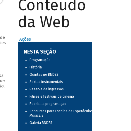
Conteúdo
da Web
 de
Ações
ões
NESTA SEÇÃO
Programação
História
Quintas no BNDES
os
 um
Sextas instrumentais
io.
Reserva de ingressos
Filmes e festivais de cinema
Receba a programação
Concursos para Escolha de Espetáculos
Musicais
Galeria BNDES