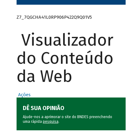
Z7_7QGCHA41L0RP906P422Q9Q01V5
Visualizador
do Conteúdo
da Web
Ações
DÊ SUA OPINIÃO
Ajude-nos a aprimorar o site do BNDES preenchendo
uma rápida
pesquisa
.