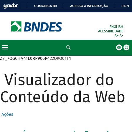
COMUNICA BR
ACESSO À INFORMAÇÃO
PARTI
ENGLISH
ACESSIBILIDADE
A+
A-
Busca
Z7_7QGCHA41L0RP906P422Q9Q01F1
Visualizador do
Conteúdo da Web
Ações