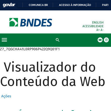
COMUNICA BR
ACESSO À INFORMAÇÃO
PARTI
ENGLISH
ACESSIBILIDADE
A+
A-
Busca
Z7_7QGCHA41L0RP906P422Q9Q01F1
Visualizador do
Conteúdo da Web
Ações