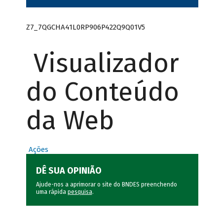
Z7_7QGCHA41L0RP906P422Q9Q01V5
Visualizador
do Conteúdo
da Web
Ações
DÊ SUA OPINIÃO
Ajude-nos a aprimorar o site do BNDES preenchendo
uma rápida
pesquisa
.