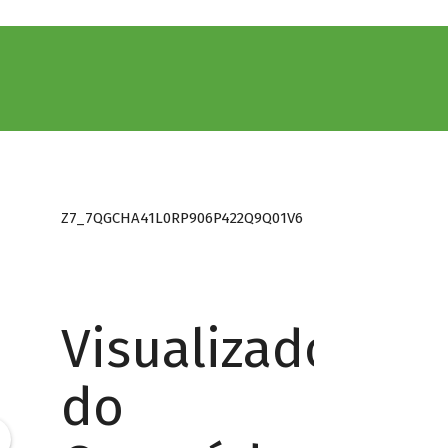
Z7_7QGCHA41L0RP906P422Q9Q01V6
Visualizador
do