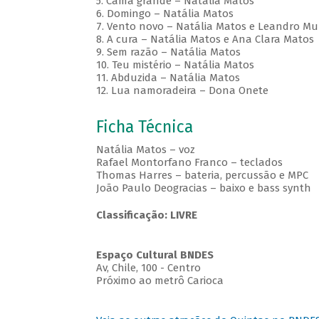
5. Cama grande – Natália Matos
6. Domingo – Natália Matos
7. Vento novo – Natália Matos e Leandro Mu
8. A cura – Natália Matos e Ana Clara Matos
9. Sem razão – Natália Matos
10. Teu mistério – Natália Matos
11. Abduzida – Natália Matos
12. Lua namoradeira – Dona Onete
Ficha Técnica
Natália Matos – voz
Rafael Montorfano Franco – teclados
Thomas Harres – bateria, percussão e MPC
João Paulo Deogracias – baixo e bass synth
Classificação: LIVRE
Espaço Cultural BNDES
Av, Chile, 100 - Centro
Próximo ao metrô Carioca