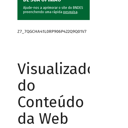
Ajude-nos a aprimorar o site do BNDES
preenchendo uma rápida
pesquisa
.
Z7_7QGCHA41L0RP906P422Q9Q01V7
Visualizador
do
Conteúdo
da Web