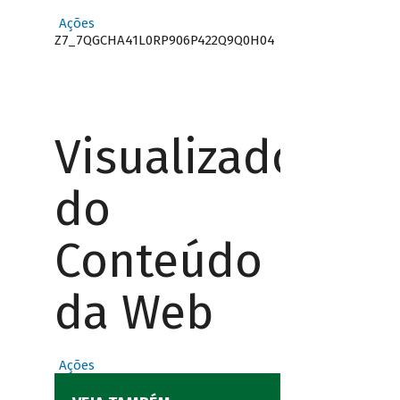
Ações
Z7_7QGCHA41L0RP906P422Q9Q0H04
Visualizador
do
Conteúdo
da Web
Ações