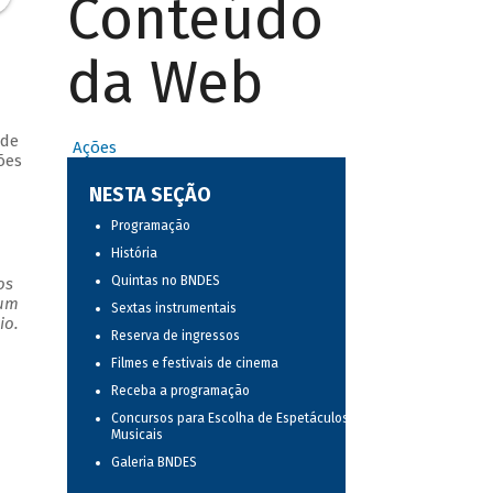
Conteúdo
da Web
 de
Ações
ões
NESTA SEÇÃO
Programação
História
Quintas no BNDES
os
 um
Sextas instrumentais
io.
Reserva de ingressos
Filmes e festivais de cinema
Receba a programação
Concursos para Escolha de Espetáculos
Musicais
Galeria BNDES