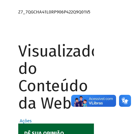
Z7_7QGCHA41L0RP906P422Q9Q01V5
Visualizador
do
Conteúdo
da Web
Ações
DÊ SUA OPINIÃO