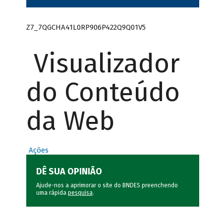
Z7_7QGCHA41L0RP906P422Q9Q01V5
Visualizador
do Conteúdo
da Web
Ações
DÊ SUA OPINIÃO
Ajude-nos a aprimorar o site do BNDES preenchendo
uma rápida
pesquisa
.