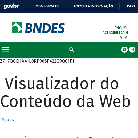
COMUNICA BR
ACESSO À INFORMAÇÃO
PARTI
ENGLISH
ACESSIBILIDADE
A+
A-
Busca
Z7_7QGCHA41L0RP906P422Q9Q01F1
Visualizador do
Conteúdo da Web
Ações