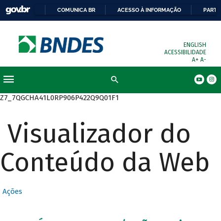
COMUNICA BR
ACESSO À INFORMAÇÃO
PARTI
ENGLISH
ACESSIBILIDADE
A+
A-
Busca
Z7_7QGCHA41L0RP906P422Q9Q01F1
Visualizador do
Conteúdo da Web
Ações