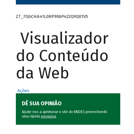
Z7_7QGCHA41L0RP906P422Q9Q01V5
Visualizador
do Conteúdo
da Web
Ações
DÊ SUA OPINIÃO
Ajude-nos a aprimorar o site do BNDES preenchendo
uma rápida
pesquisa
.