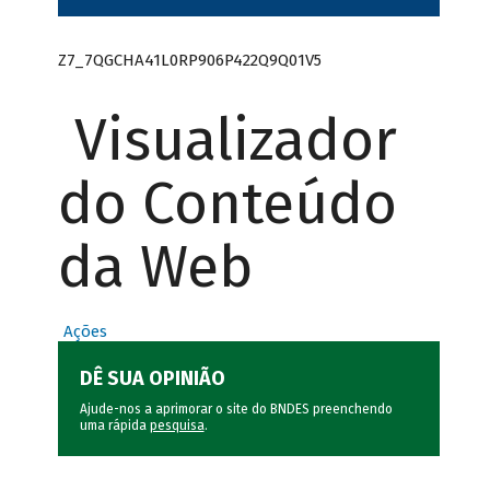
Z7_7QGCHA41L0RP906P422Q9Q01V5
Visualizador
do Conteúdo
da Web
Ações
DÊ SUA OPINIÃO
Ajude-nos a aprimorar o site do BNDES preenchendo
uma rápida
pesquisa
.