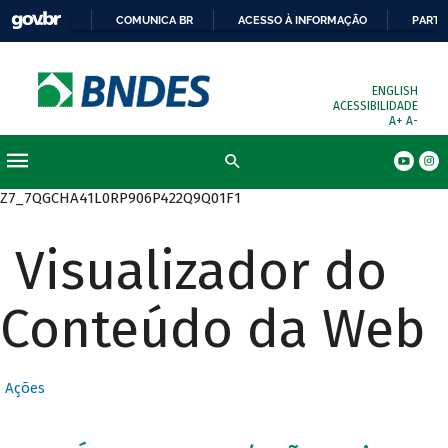
COMUNICA BR
ACESSO À INFORMAÇÃO
PARTI
ENGLISH
ACESSIBILIDADE
A+
A-
Busca
Z7_7QGCHA41L0RP906P422Q9Q01F1
Visualizador do
Conteúdo da Web
Ações