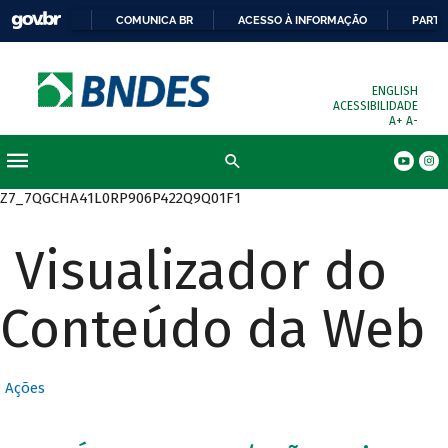
COMUNICA BR
ACESSO À INFORMAÇÃO
PARTI
ENGLISH
ACESSIBILIDADE
A+
A-
Busca
Z7_7QGCHA41L0RP906P422Q9Q01F1
Visualizador do
Conteúdo da Web
Ações