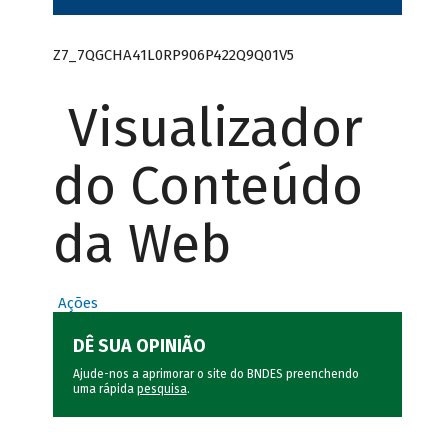
Z7_7QGCHA41L0RP906P422Q9Q01V5
Visualizador
do Conteúdo
da Web
Ações
DÊ SUA OPINIÃO
Ajude-nos a aprimorar o site do BNDES preenchendo
uma rápida
pesquisa
.