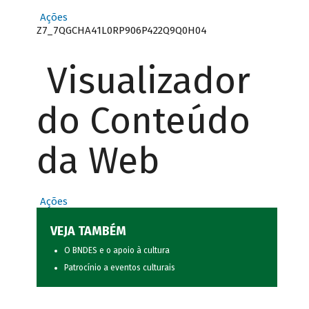
Ações
Z7_7QGCHA41L0RP906P422Q9Q0H04
Visualizador
do Conteúdo
da Web
Ações
VEJA TAMBÉM
O BNDES e o apoio à cultura
Patrocínio a eventos culturais