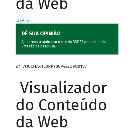
da Web
Ações
DÊ SUA OPINIÃO
Ajude-nos a aprimorar o site do BNDES preenchendo
uma rápida
pesquisa
.
Z7_7QGCHA41L0RP906P422Q9Q01V7
Visualizador
do Conteúdo
da Web