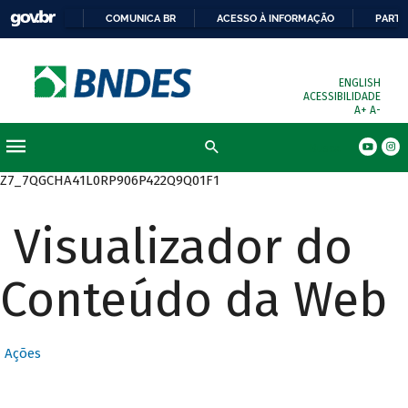
COMUNICA BR
ACESSO À INFORMAÇÃO
PARTI
ENGLISH
ACESSIBILIDADE
A+
A-
Busca
Z7_7QGCHA41L0RP906P422Q9Q01F1
Visualizador do
Conteúdo da Web
Ações