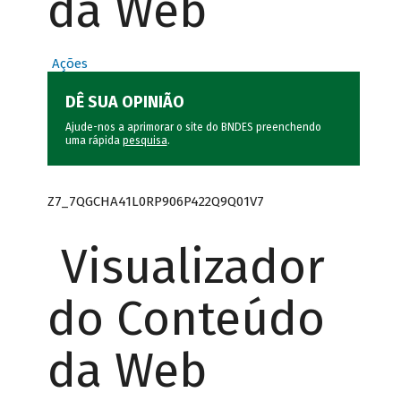
da Web
Ações
DÊ SUA OPINIÃO
Ajude-nos a aprimorar o site do BNDES preenchendo
uma rápida
pesquisa
.
Z7_7QGCHA41L0RP906P422Q9Q01V7
Visualizador
do Conteúdo
da Web