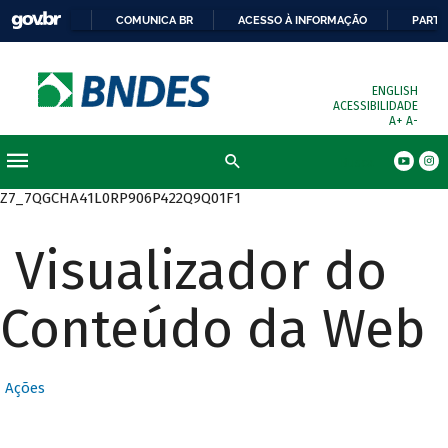
COMUNICA BR
ACESSO À INFORMAÇÃO
PARTI
ENGLISH
ACESSIBILIDADE
A+
A-
Busca
Z7_7QGCHA41L0RP906P422Q9Q01F1
Visualizador do
Conteúdo da Web
Ações