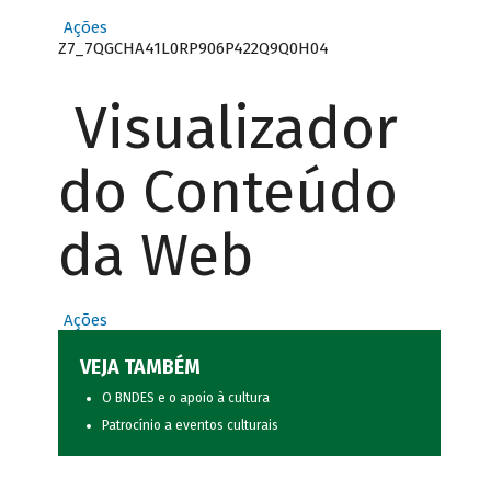
Ações
Z7_7QGCHA41L0RP906P422Q9Q0H04
Visualizador
do Conteúdo
da Web
Ações
VEJA TAMBÉM
O BNDES e o apoio à cultura
Patrocínio a eventos culturais