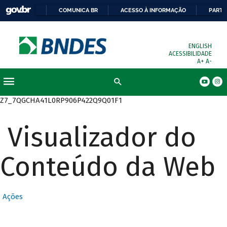
COMUNICA BR
ACESSO À INFORMAÇÃO
PARTI
ENGLISH
ACESSIBILIDADE
A+
A-
Busca
Z7_7QGCHA41L0RP906P422Q9Q01F1
Visualizador do
Conteúdo da Web
Ações