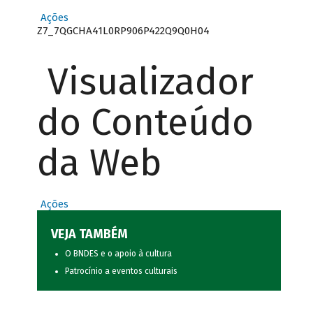
Ações
Z7_7QGCHA41L0RP906P422Q9Q0H04
Visualizador
do Conteúdo
da Web
Ações
VEJA TAMBÉM
O BNDES e o apoio à cultura
Patrocínio a eventos culturais