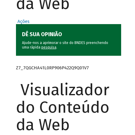
da Web
Ações
DÊ SUA OPINIÃO
Ajude-nos a aprimorar o site do BNDES preenchendo
uma rápida
pesquisa
.
Z7_7QGCHA41L0RP906P422Q9Q01V7
Visualizador
do Conteúdo
da Web