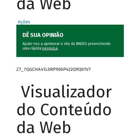
da Web
Ações
DÊ SUA OPINIÃO
Ajude-nos a aprimorar o site do BNDES preenchendo
uma rápida
pesquisa
.
Z7_7QGCHA41L0RP906P422Q9Q01V7
Visualizador
do Conteúdo
da Web