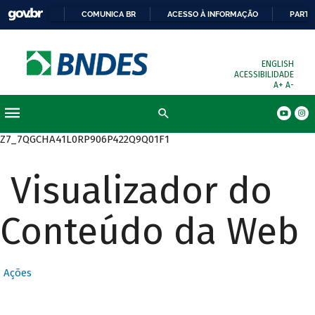
COMUNICA BR
ACESSO À INFORMAÇÃO
PARTI
ENGLISH
ACESSIBILIDADE
A+
A-
Busca
Z7_7QGCHA41L0RP906P422Q9Q01F1
Visualizador do
Conteúdo da Web
Ações