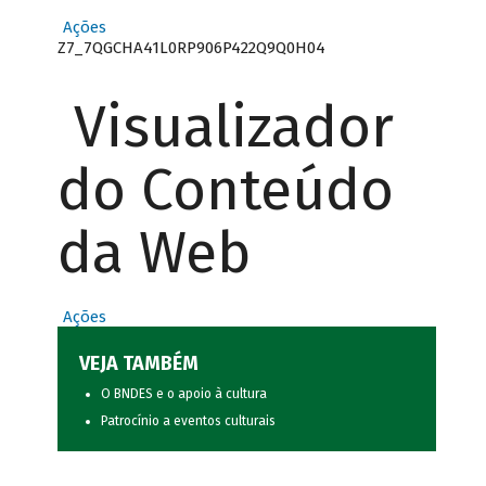
Ações
Z7_7QGCHA41L0RP906P422Q9Q0H04
Visualizador
do Conteúdo
da Web
Ações
VEJA TAMBÉM
O BNDES e o apoio à cultura
Patrocínio a eventos culturais