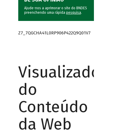
Ajude-nos a aprimorar o site do BNDES
preenchendo uma rápida
pesquisa
.
Z7_7QGCHA41L0RP906P422Q9Q01V7
Visualizador
do
Conteúdo
da Web