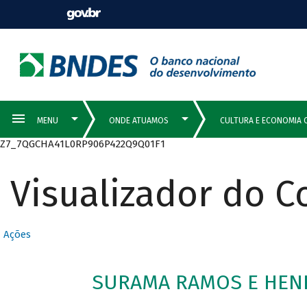
Z7_7QGCHA41L0RP906P422Q9Q01F1
Visualizador do 
Ações
SURAMA RAMOS E HENR