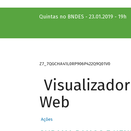
Quintas no BNDES - 23.01.2019 - 19h
Z7_7QGCHA41L0RP906P422Q9Q01V0
Visualizado
Web
Ações