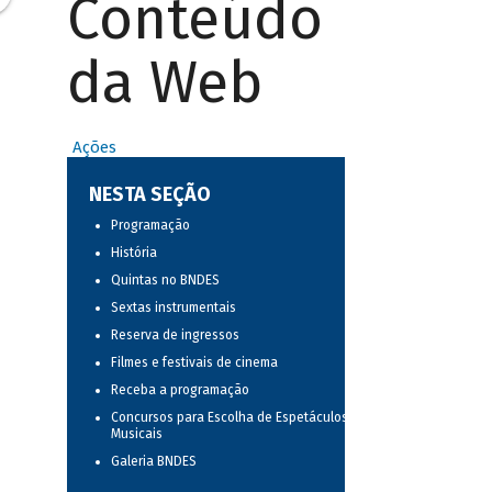
Conteúdo
da Web
Ações
NESTA SEÇÃO
Programação
História
Quintas no BNDES
Sextas instrumentais
Reserva de ingressos
Filmes e festivais de cinema
Receba a programação
Concursos para Escolha de Espetáculos
Musicais
Galeria BNDES