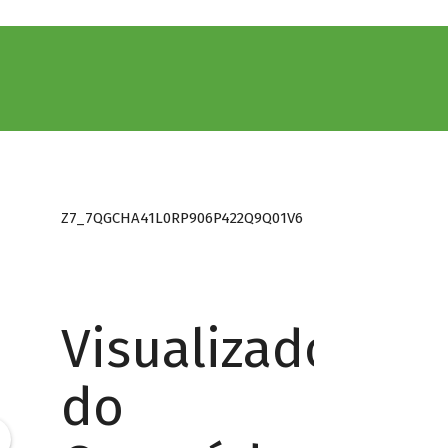
Z7_7QGCHA41L0RP906P422Q9Q01V6
Visualizador
do