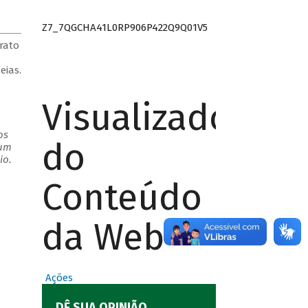
Z7_7QGCHA41L0RP906P422Q9Q01V5
rato
eias.
Visualizador
os
do
 um
io.
Conteúdo
da Web
Ações
DÊ SUA OPINIÃO