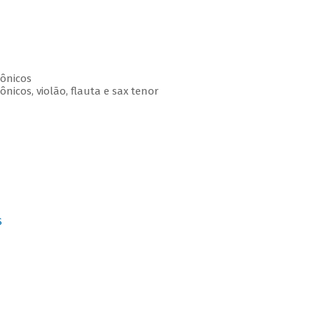
ônicos
nicos, violão, flauta e sax tenor
S