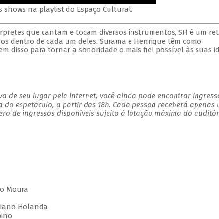
s shows na playlist do Espaço Cultural.
rpretes que cantam e tocam diversos instrumentos, SH é um ret
os dentro de cada um deles. Surama e Henrique têm como
tem disso para tornar a sonoridade o mais fiel possível às suas id
a de seu lugar pela internet, você ainda pode encontrar ingress
a do espetáculo, a partir das 18h. Cada pessoa receberá apenas
o de ingressos disponíveis sujeito à lotação máxima do auditór
lio Moura
uliano Holanda
bino