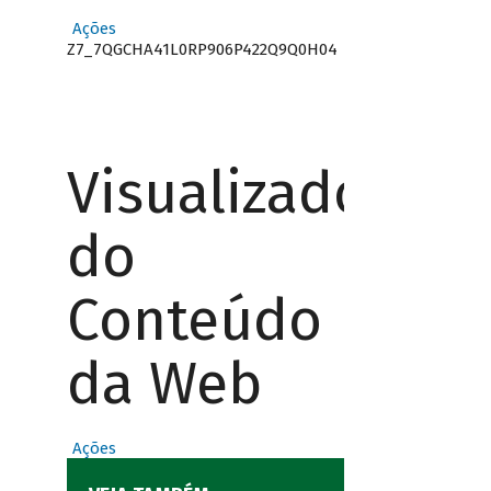
Ações
Z7_7QGCHA41L0RP906P422Q9Q0H04
Visualizador
do
Conteúdo
da Web
Ações