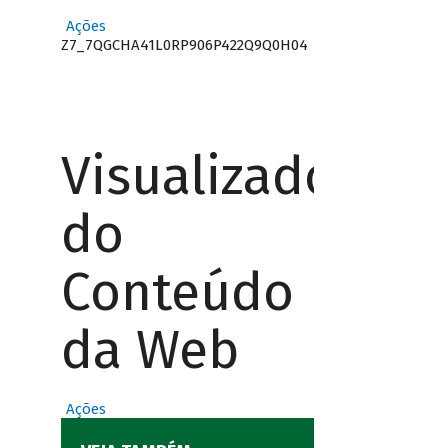
Ações
Z7_7QGCHA41L0RP906P422Q9Q0H04
Visualizador
do
Conteúdo
da Web
Ações