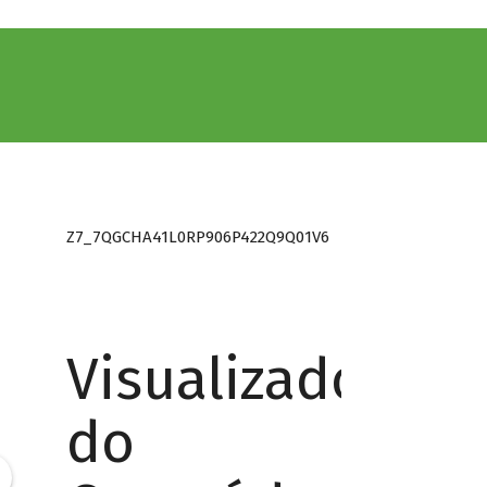
Z7_7QGCHA41L0RP906P422Q9Q01V6
Visualizador
do