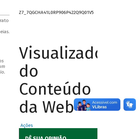
Z7_7QGCHA41L0RP906P422Q9Q01V5
rato
eias.
Visualizador
os
do
 um
io.
Conteúdo
da Web
Ações
DÊ SUA OPINIÃO