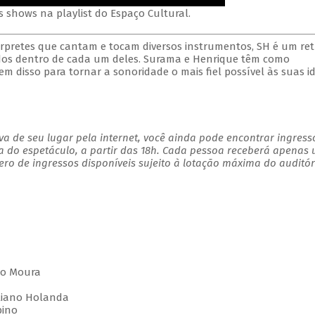
s shows na playlist do Espaço Cultural.
rpretes que cantam e tocam diversos instrumentos, SH é um ret
os dentro de cada um deles. Surama e Henrique têm como
tem disso para tornar a sonoridade o mais fiel possível às suas id
a de seu lugar pela internet, você ainda pode encontrar ingress
a do espetáculo, a partir das 18h. Cada pessoa receberá apenas
o de ingressos disponíveis sujeito à lotação máxima do auditór
lio Moura
uliano Holanda
bino