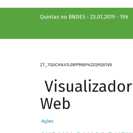
Quintas no BNDES - 23.01.2019 - 19h
Z7_7QGCHA41L0RP906P422Q9Q01V0
Visualizado
Web
Ações