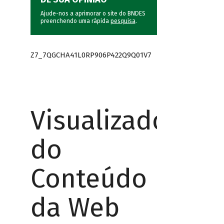
Ajude-nos a aprimorar o site do BNDES
preenchendo uma rápida
pesquisa
.
Z7_7QGCHA41L0RP906P422Q9Q01V7
Visualizador
do
Conteúdo
da Web