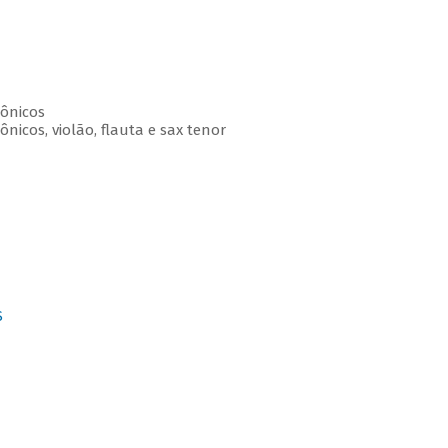
ônicos
nicos, violão, flauta e sax tenor
S