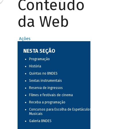
Conteúdo
da Web
Ações
NESTA SEÇÃO
Programação
História
Quintas no BNDES
Sextas instrumentais
Reserva de ingressos
Filmes e festivais de cinema
Receba a programação
Concursos para Escolha de Espetáculos
Musicais
Galeria BNDES