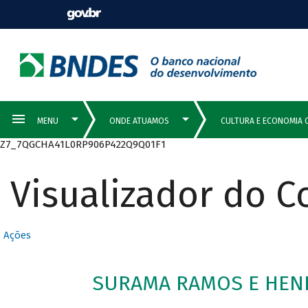
Z7_7QGCHA41L0RP906P422Q9Q01F1
Visualizador do 
Ações
SURAMA RAMOS E HENR