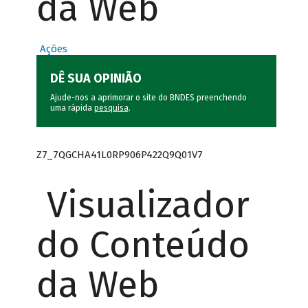
da Web
Ações
DÊ SUA OPINIÃO
Ajude-nos a aprimorar o site do BNDES preenchendo
uma rápida
pesquisa
.
Z7_7QGCHA41L0RP906P422Q9Q01V7
Visualizador
do Conteúdo
da Web