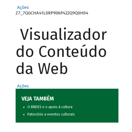
Ações
Z7_7QGCHA41L0RP906P422Q9Q0H04
Visualizador
do Conteúdo
da Web
Ações
VEJA TAMBÉM
O BNDES e o apoio à cultura
Patrocínio a eventos culturais