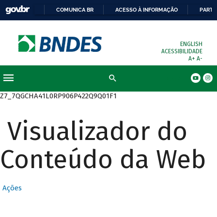
COMUNICA BR
ACESSO À INFORMAÇÃO
PARTI
ENGLISH
ACESSIBILIDADE
A+
A-
Busca
Z7_7QGCHA41L0RP906P422Q9Q01F1
Visualizador do
Conteúdo da Web
Ações