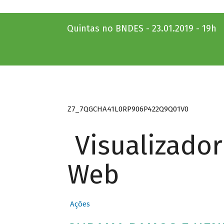
Quintas no BNDES - 23.01.2019 - 19h
Z7_7QGCHA41L0RP906P422Q9Q01V0
Visualizado
Web
Ações