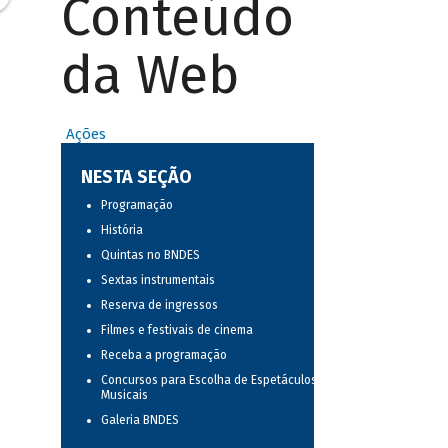
Conteúdo
da Web
Ações
NESTA SEÇÃO
Programação
História
Quintas no BNDES
Sextas instrumentais
Reserva de ingressos
Filmes e festivais de cinema
Receba a programação
Concursos para Escolha de Espetáculos
Musicais
Galeria BNDES