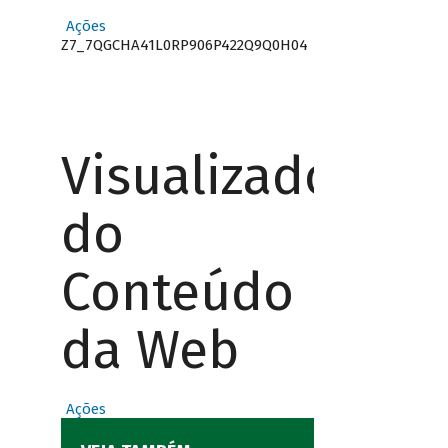
Ações
Z7_7QGCHA41L0RP906P422Q9Q0H04
Visualizador
do
Conteúdo
da Web
Ações