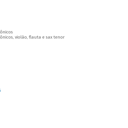
ônicos
nicos, violão, flauta e sax tenor
S