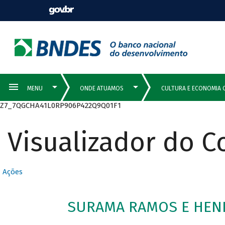
Z7_7QGCHA41L0RP906P422Q9Q01F1
Visualizador do 
Ações
SURAMA RAMOS E HENR