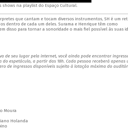
s shows na playlist do Espaço Cultural.
rpretes que cantam e tocam diversos instrumentos, SH é um ret
os dentro de cada um deles. Surama e Henrique têm como
tem disso para tornar a sonoridade o mais fiel possível às suas id
a de seu lugar pela internet, você ainda pode encontrar ingress
a do espetáculo, a partir das 18h. Cada pessoa receberá apenas
o de ingressos disponíveis sujeito à lotação máxima do auditór
lio Moura
uliano Holanda
bino