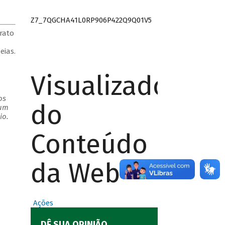
Z7_7QGCHA41L0RP906P422Q9Q01V5
rato
eias.
Visualizador
os
do
 um
io.
Conteúdo
da Web
Ações
DÊ SUA OPINIÃO