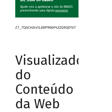
Ajude-nos a aprimorar o site do BNDES
preenchendo uma rápida
pesquisa
.
Z7_7QGCHA41L0RP906P422Q9Q01V7
Visualizador
do
Conteúdo
da Web