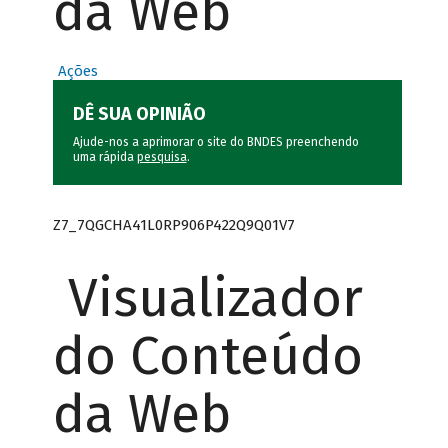
da Web
Ações
DÊ SUA OPINIÃO
Ajude-nos a aprimorar o site do BNDES preenchendo
uma rápida
pesquisa
.
Z7_7QGCHA41L0RP906P422Q9Q01V7
Visualizador
do Conteúdo
da Web