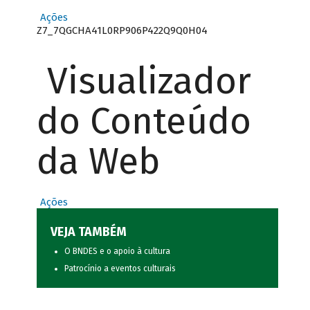
Ações
Z7_7QGCHA41L0RP906P422Q9Q0H04
Visualizador
do Conteúdo
da Web
Ações
VEJA TAMBÉM
O BNDES e o apoio à cultura
Patrocínio a eventos culturais