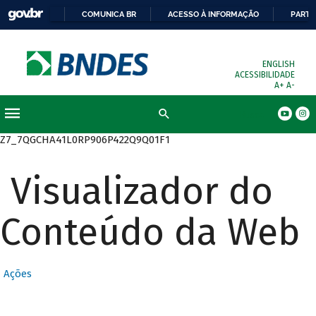
COMUNICA BR
ACESSO À INFORMAÇÃO
PARTI
ENGLISH
ACESSIBILIDADE
A+
A-
Busca
Z7_7QGCHA41L0RP906P422Q9Q01F1
Visualizador do
Conteúdo da Web
Ações