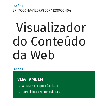
Ações
Z7_7QGCHA41L0RP906P422Q9Q0H04
Visualizador
do Conteúdo
da Web
Ações
VEJA TAMBÉM
O BNDES e o apoio à cultura
Patrocínio a eventos culturais