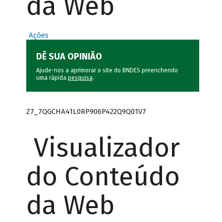
da Web
Ações
DÊ SUA OPINIÃO
Ajude-nos a aprimorar o site do BNDES preenchendo
uma rápida
pesquisa
.
Z7_7QGCHA41L0RP906P422Q9Q01V7
Visualizador
do Conteúdo
da Web