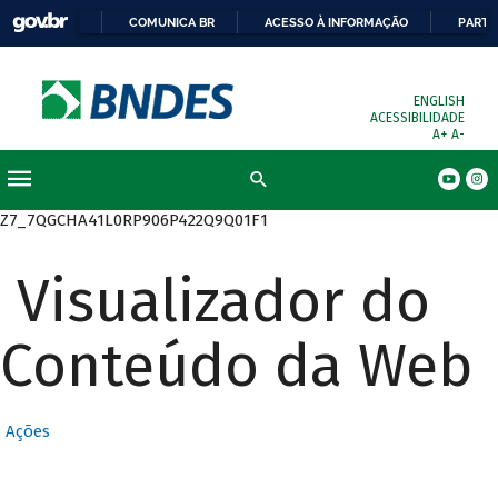
COMUNICA BR
ACESSO À INFORMAÇÃO
PARTI
ENGLISH
ACESSIBILIDADE
A+
A-
Busca
Z7_7QGCHA41L0RP906P422Q9Q01F1
Visualizador do
Conteúdo da Web
Ações