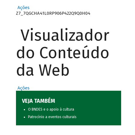
Ações
Z7_7QGCHA41L0RP906P422Q9Q0H04
Visualizador
do Conteúdo
da Web
Ações
VEJA TAMBÉM
O BNDES e o apoio à cultura
Patrocínio a eventos culturais