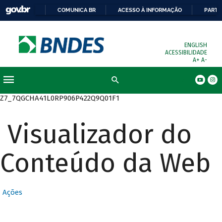
COMUNICA BR
ACESSO À INFORMAÇÃO
PARTI
ENGLISH
ACESSIBILIDADE
A+
A-
Busca
Z7_7QGCHA41L0RP906P422Q9Q01F1
Visualizador do
Conteúdo da Web
Ações