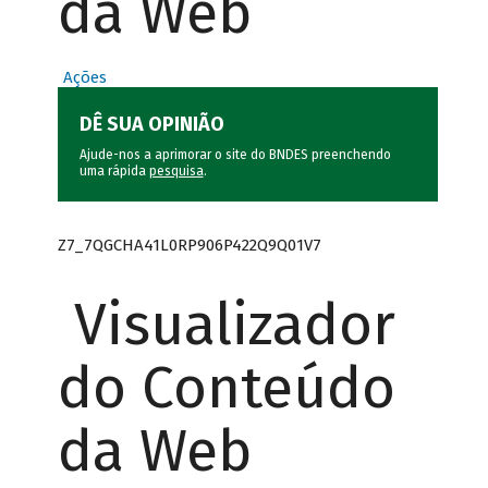
da Web
Ações
DÊ SUA OPINIÃO
Ajude-nos a aprimorar o site do BNDES preenchendo
uma rápida
pesquisa
.
Z7_7QGCHA41L0RP906P422Q9Q01V7
Visualizador
do Conteúdo
da Web