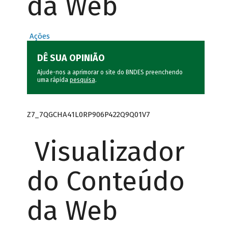
da Web
Ações
DÊ SUA OPINIÃO
Ajude-nos a aprimorar o site do BNDES preenchendo
uma rápida
pesquisa
.
Z7_7QGCHA41L0RP906P422Q9Q01V7
Visualizador
do Conteúdo
da Web