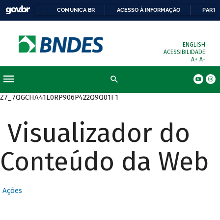
COMUNICA BR
ACESSO À INFORMAÇÃO
PARTI
ENGLISH
ACESSIBILIDADE
A+
A-
Busca
Z7_7QGCHA41L0RP906P422Q9Q01F1
Visualizador do
Conteúdo da Web
Ações