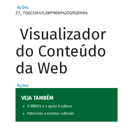
Ações
Z7_7QGCHA41L0RP906P422Q9Q0H04
Visualizador
do Conteúdo
da Web
Ações
VEJA TAMBÉM
O BNDES e o apoio à cultura
Patrocínio a eventos culturais