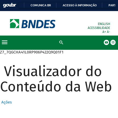
COMUNICA BR
ACESSO À INFORMAÇÃO
PARTI
ENGLISH
ACESSIBILIDADE
A+
A-
Busca
Z7_7QGCHA41L0RP906P422Q9Q01F1
Visualizador do
Conteúdo da Web
Ações