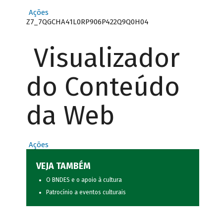
Ações
Z7_7QGCHA41L0RP906P422Q9Q0H04
Visualizador
do Conteúdo
da Web
Ações
VEJA TAMBÉM
O BNDES e o apoio à cultura
Patrocínio a eventos culturais