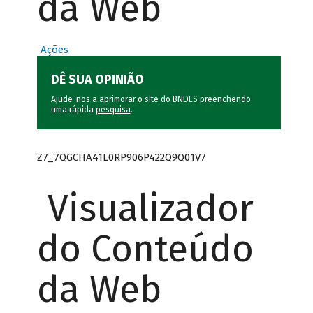
da Web
Ações
DÊ SUA OPINIÃO
Ajude-nos a aprimorar o site do BNDES preenchendo
uma rápida
pesquisa
.
Z7_7QGCHA41L0RP906P422Q9Q01V7
Visualizador
do Conteúdo
da Web