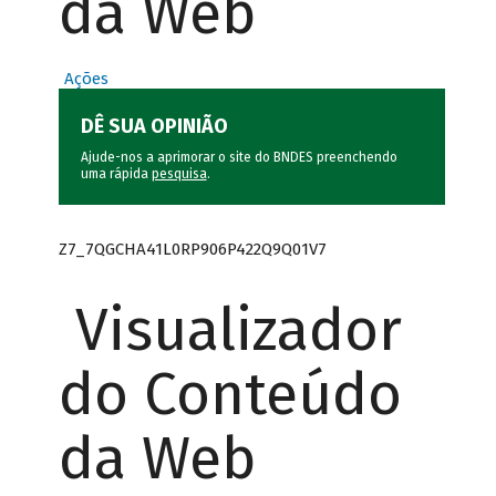
da Web
Ações
DÊ SUA OPINIÃO
Ajude-nos a aprimorar o site do BNDES preenchendo
uma rápida
pesquisa
.
Z7_7QGCHA41L0RP906P422Q9Q01V7
Visualizador
do Conteúdo
da Web