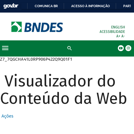
COMUNICA BR
ACESSO À INFORMAÇÃO
PARTI
ENGLISH
ACESSIBILIDADE
A+
A-
Busca
Z7_7QGCHA41L0RP906P422Q9Q01F1
Visualizador do
Conteúdo da Web
Ações