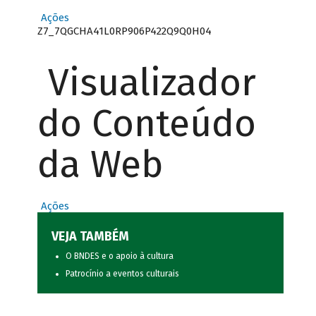
Ações
Z7_7QGCHA41L0RP906P422Q9Q0H04
Visualizador
do Conteúdo
da Web
Ações
VEJA TAMBÉM
O BNDES e o apoio à cultura
Patrocínio a eventos culturais