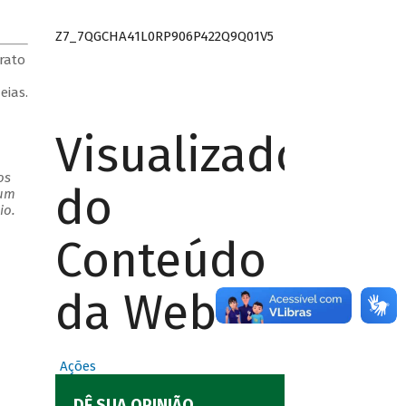
Z7_7QGCHA41L0RP906P422Q9Q01V5
rato
eias.
Visualizador
os
do
 um
io.
Conteúdo
da Web
Ações
DÊ SUA OPINIÃO