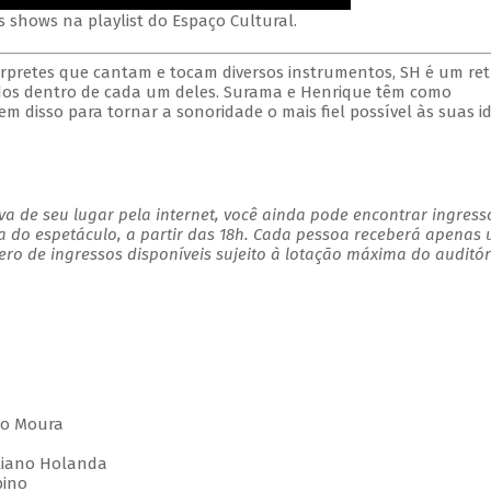
s shows na playlist do Espaço Cultural.
rpretes que cantam e tocam diversos instrumentos, SH é um ret
os dentro de cada um deles. Surama e Henrique têm como
tem disso para tornar a sonoridade o mais fiel possível às suas id
a de seu lugar pela internet, você ainda pode encontrar ingress
a do espetáculo, a partir das 18h. Cada pessoa receberá apenas
o de ingressos disponíveis sujeito à lotação máxima do auditór
lio Moura
uliano Holanda
bino