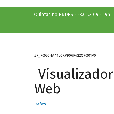
Quintas no BNDES - 23.01.2019 - 19h
Z7_7QGCHA41L0RP906P422Q9Q01V0
Visualizado
Web
Ações