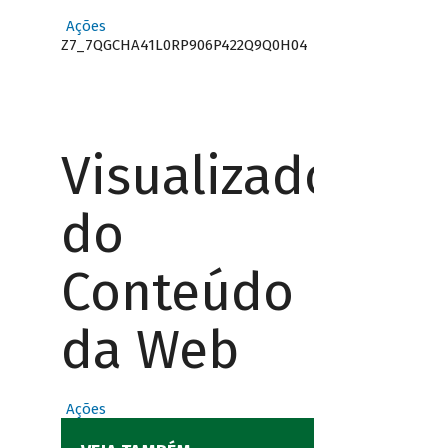
Ações
Z7_7QGCHA41L0RP906P422Q9Q0H04
Visualizador
do
Conteúdo
da Web
Ações