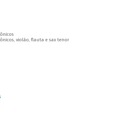
ônicos
nicos, violão, flauta e sax tenor
S