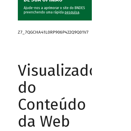
Ajude-nos a aprimorar o site do BNDES
preenchendo uma rápida
pesquisa
.
Z7_7QGCHA41L0RP906P422Q9Q01V7
Visualizador
do
Conteúdo
da Web