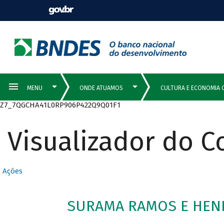
Z7_7QGCHA41L0RP906P422Q9Q01F1
Visualizador do 
Ações
SURAMA RAMOS E HENR