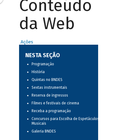
Conteúdo
da Web
Ações
NESTA SEÇÃO
Programação
História
Quintas no BNDES
Sextas instrumentais
Reserva de ingressos
Filmes e festivais de cinema
Receba a programação
Concursos para Escolha de Espetáculos
Musicais
Galeria BNDES