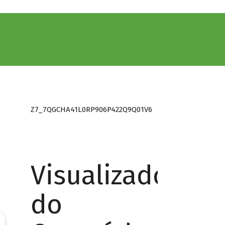
Z7_7QGCHA41L0RP906P422Q9Q01V6
Visualizador
do