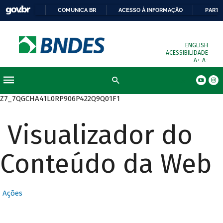
COMUNICA BR
ACESSO À INFORMAÇÃO
PARTI
ENGLISH
ACESSIBILIDADE
A+
A-
Busca
Z7_7QGCHA41L0RP906P422Q9Q01F1
Visualizador do
Conteúdo da Web
Ações