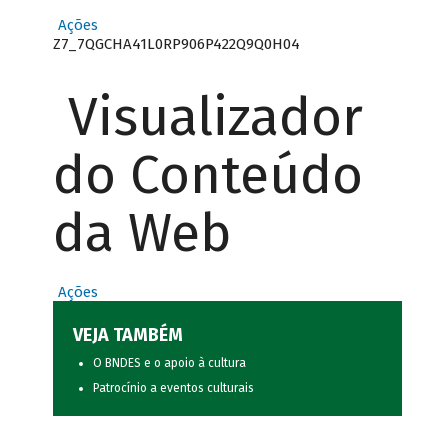
Ações
Z7_7QGCHA41L0RP906P422Q9Q0H04
Visualizador
do Conteúdo
da Web
Ações
VEJA TAMBÉM
O BNDES e o apoio à cultura
Patrocínio a eventos culturais