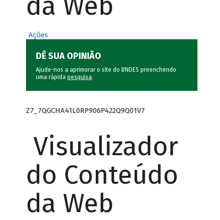
da Web
Ações
DÊ SUA OPINIÃO
Ajude-nos a aprimorar o site do BNDES preenchendo
uma rápida
pesquisa
.
Z7_7QGCHA41L0RP906P422Q9Q01V7
Visualizador
do Conteúdo
da Web