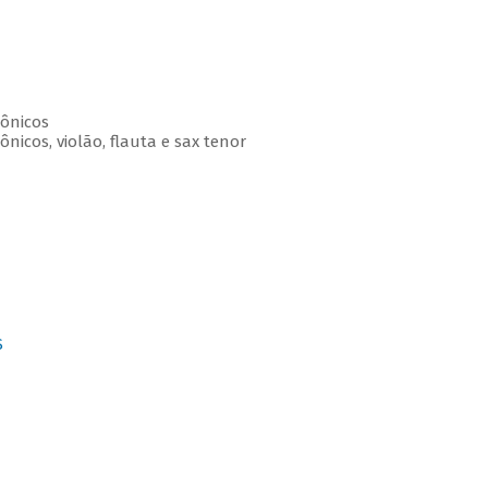
ônicos
nicos, violão, flauta e sax tenor
S