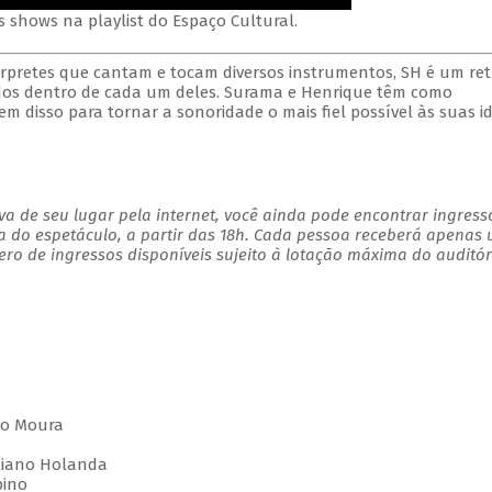
s shows na playlist do Espaço Cultural.
rpretes que cantam e tocam diversos instrumentos, SH é um ret
os dentro de cada um deles. Surama e Henrique têm como
tem disso para tornar a sonoridade o mais fiel possível às suas id
a de seu lugar pela internet, você ainda pode encontrar ingress
a do espetáculo, a partir das 18h. Cada pessoa receberá apenas
o de ingressos disponíveis sujeito à lotação máxima do auditór
lio Moura
uliano Holanda
bino