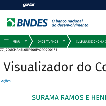
Z7_7QGCHA41L0RP906P422Q9Q01F1
Visualizador do 
Ações
SURAMA RAMOS E HENR