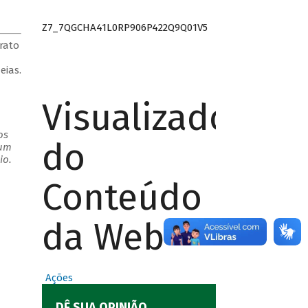
Z7_7QGCHA41L0RP906P422Q9Q01V5
rato
eias.
Visualizador
os
do
 um
io.
Conteúdo
da Web
Ações
DÊ SUA OPINIÃO