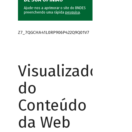
Ajude-nos a aprimorar o site do BNDES
preenchendo uma rápida
pesquisa
.
Z7_7QGCHA41L0RP906P422Q9Q01V7
Visualizador
do
Conteúdo
da Web