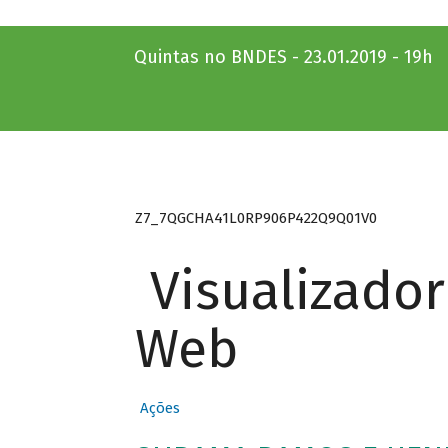
Quintas no BNDES - 23.01.2019 - 19h
Z7_7QGCHA41L0RP906P422Q9Q01V0
Visualizado
Web
Ações