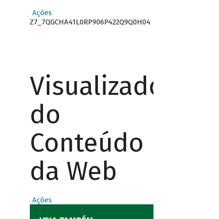
Ações
Z7_7QGCHA41L0RP906P422Q9Q0H04
Visualizador
do
Conteúdo
da Web
Ações