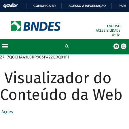
COMUNICA BR
ACESSO À INFORMAÇÃO
PARTI
ENGLISH
ACESSIBILIDADE
A+
A-
Busca
Z7_7QGCHA41L0RP906P422Q9Q01F1
Visualizador do
Conteúdo da Web
Ações