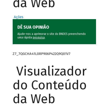
da Web
Ações
DÊ SUA OPINIÃO
Ajude-nos a aprimorar o site do BNDES preenchendo
uma rápida
pesquisa
.
Z7_7QGCHA41L0RP906P422Q9Q01V7
Visualizador
do Conteúdo
da Web