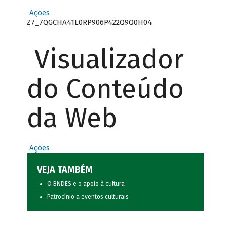
Ações
Z7_7QGCHA41L0RP906P422Q9Q0H04
Visualizador
do Conteúdo
da Web
Ações
VEJA TAMBÉM
O BNDES e o apoio à cultura
Patrocínio a eventos culturais