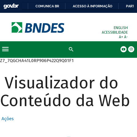
COMUNICA BR
ACESSO À INFORMAÇÃO
PARTI
ENGLISH
ACESSIBILIDADE
A+
A-
Busca
Z7_7QGCHA41L0RP906P422Q9Q01F1
Visualizador do
Conteúdo da Web
Ações