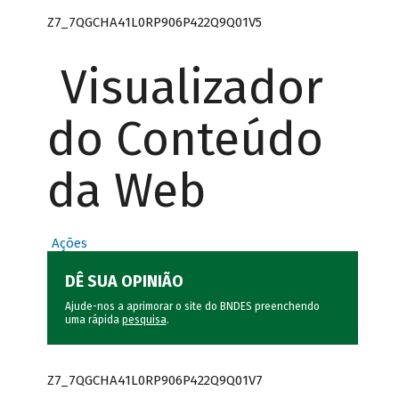
Z7_7QGCHA41L0RP906P422Q9Q01V5
Visualizador
do Conteúdo
da Web
Ações
DÊ SUA OPINIÃO
Ajude-nos a aprimorar o site do BNDES preenchendo
uma rápida
pesquisa
.
Z7_7QGCHA41L0RP906P422Q9Q01V7