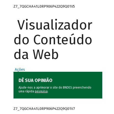
Z7_7QGCHA41L0RP906P422Q9Q01V5
Visualizador
do Conteúdo
da Web
Ações
DÊ SUA OPINIÃO
Ajude-nos a aprimorar o site do BNDES preenchendo
uma rápida
pesquisa
.
Z7_7QGCHA41L0RP906P422Q9Q01V7