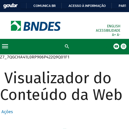
COMUNICA BR
ACESSO À INFORMAÇÃO
PARTI
ENGLISH
ACESSIBILIDADE
A+
A-
Busca
Z7_7QGCHA41L0RP906P422Q9Q01F1
Visualizador do
Conteúdo da Web
Ações