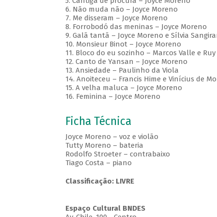
5. Cantiga de procura – Joyce Moreno
6. Não muda não – Joyce Moreno
7. Me disseram – Joyce Moreno
8. Forrobodó das meninas – Joyce Moreno
9. Galã tantã – Joyce Moreno e Sílvia Sangira
10. Monsieur Binot – Joyce Moreno
11. Bloco do eu sozinho – Marcos Valle e Ruy
12. Canto de Yansan – Joyce Moreno
13. Ansiedade – Paulinho da Viola
14. Anoiteceu – Francis Hime e Vinícius de Mo
15. A velha maluca – Joyce Moreno
16. Feminina – Joyce Moreno
Ficha Técnica
Joyce Moreno – voz e violão
Tutty Moreno – bateria
Rodolfo Stroeter – contrabaixo
Tiago Costa – piano
Classificação: LIVRE
Espaço Cultural BNDES