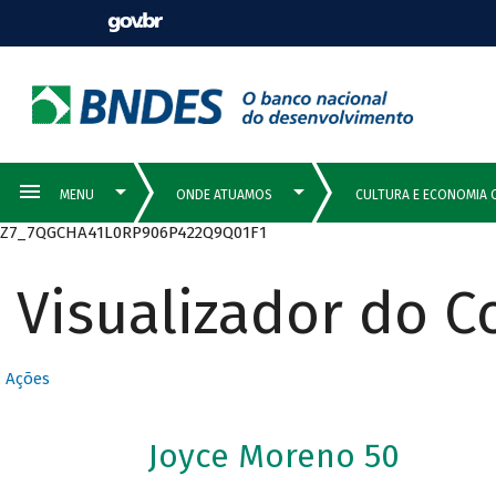
Z7_7QGCHA41L0RP906P422Q9Q01F1
Visualizador do 
Ações
Joyce Moreno 50