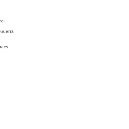
rdi
 Guerra
raes