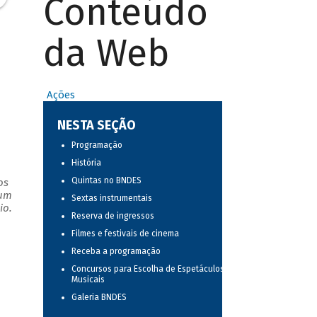
Conteúdo
da Web
Ações
NESTA SEÇÃO
Programação
História
Quintas no BNDES
os
 um
Sextas instrumentais
io.
Reserva de ingressos
Filmes e festivais de cinema
Receba a programação
Concursos para Escolha de Espetáculos
Musicais
Galeria BNDES