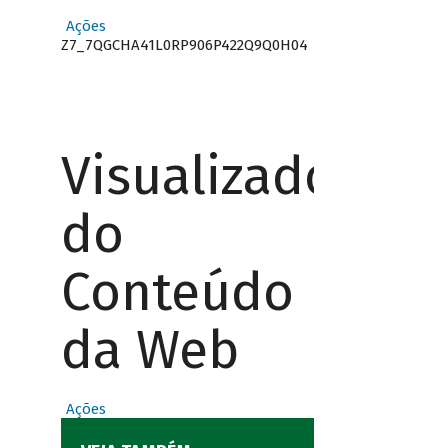
Ações
Z7_7QGCHA41L0RP906P422Q9Q0H04
Visualizador
do
Conteúdo
da Web
Ações