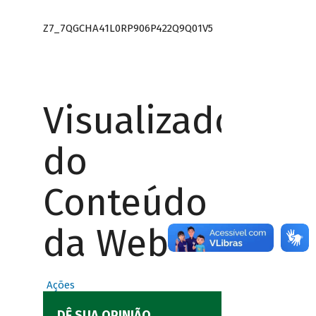
Z7_7QGCHA41L0RP906P422Q9Q01V5
Visualizador
do
Conteúdo
da Web
Ações
DÊ SUA OPINIÃO