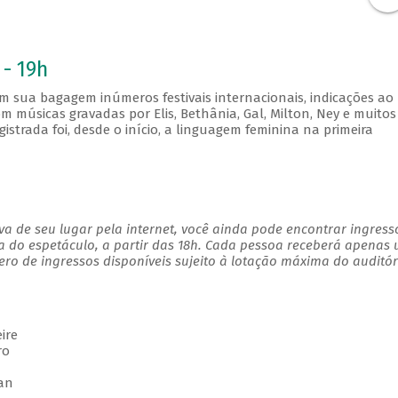
 - 19h
 sua bagagem inúmeros festivais internacionais, indicações ao
 músicas gravadas por Elis, Bethânia, Gal, Milton, Ney e muitos
trada foi, desde o início, a linguagem feminina na primeira
a de seu lugar pela internet, você ainda pode encontrar ingress
a do espetáculo, a partir das 18h. Cada pessoa receberá apenas
o de ingressos disponíveis sujeito à lotação máxima do auditór
ire
ro
an