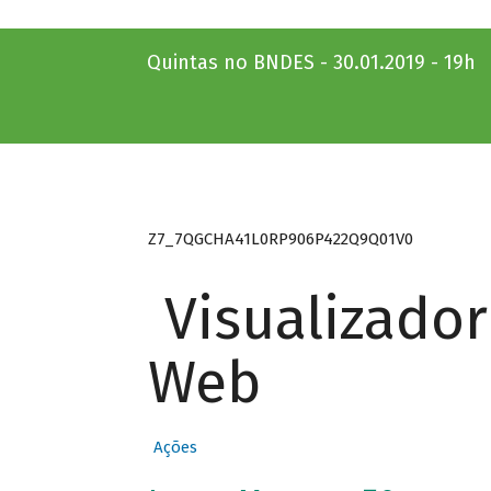
Quintas no BNDES - 30.01.2019 - 19h
Z7_7QGCHA41L0RP906P422Q9Q01V0
Visualizado
Web
Ações