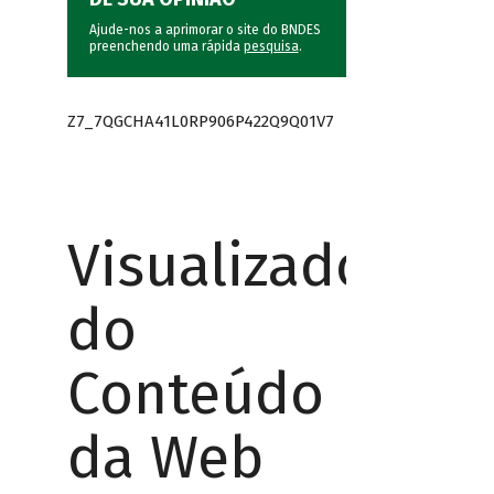
Ajude-nos a aprimorar o site do BNDES
preenchendo uma rápida
pesquisa
.
Z7_7QGCHA41L0RP906P422Q9Q01V7
Visualizador
do
Conteúdo
da Web