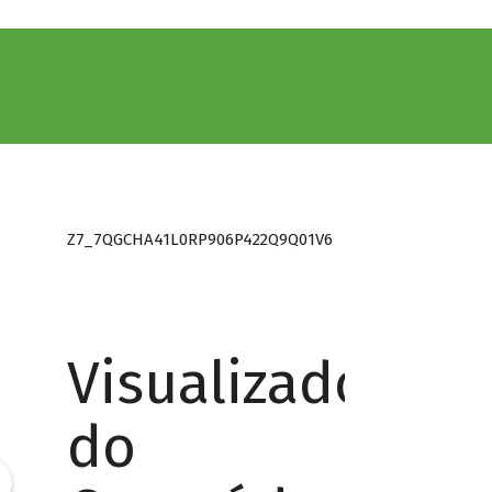
Z7_7QGCHA41L0RP906P422Q9Q01V6
Visualizador
do