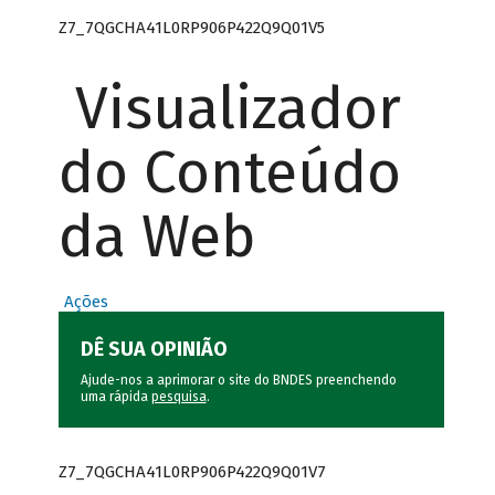
Z7_7QGCHA41L0RP906P422Q9Q01V5
Visualizador
do Conteúdo
da Web
Ações
DÊ SUA OPINIÃO
Ajude-nos a aprimorar o site do BNDES preenchendo
uma rápida
pesquisa
.
Z7_7QGCHA41L0RP906P422Q9Q01V7