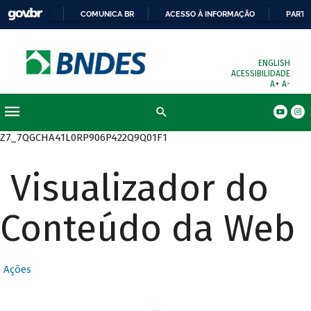
COMUNICA BR
ACESSO À INFORMAÇÃO
PARTI
ENGLISH
ACESSIBILIDADE
A+
A-
Busca
Z7_7QGCHA41L0RP906P422Q9Q01F1
Visualizador do
Conteúdo da Web
Ações