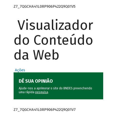
Z7_7QGCHA41L0RP906P422Q9Q01V5
Visualizador
do Conteúdo
da Web
Ações
DÊ SUA OPINIÃO
Ajude-nos a aprimorar o site do BNDES preenchendo
uma rápida
pesquisa
.
Z7_7QGCHA41L0RP906P422Q9Q01V7