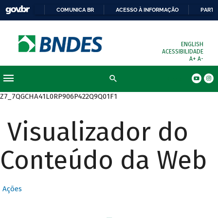
COMUNICA BR
ACESSO À INFORMAÇÃO
PARTI
ENGLISH
ACESSIBILIDADE
A+
A-
Busca
Z7_7QGCHA41L0RP906P422Q9Q01F1
Visualizador do
Conteúdo da Web
Ações