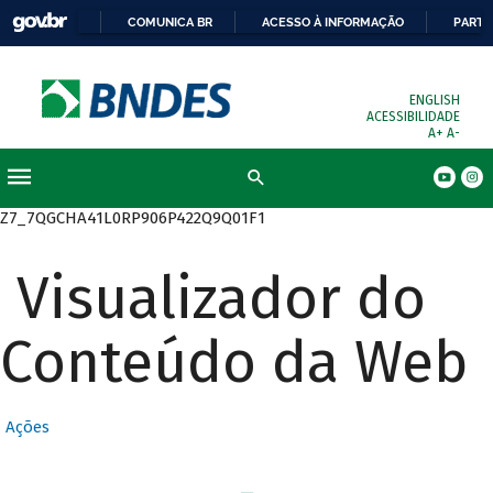
COMUNICA BR
ACESSO À INFORMAÇÃO
PARTI
ENGLISH
ACESSIBILIDADE
A+
A-
Busca
Z7_7QGCHA41L0RP906P422Q9Q01F1
Visualizador do
Conteúdo da Web
Ações