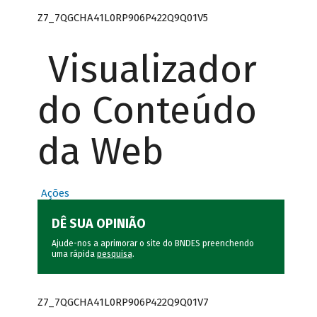
Z7_7QGCHA41L0RP906P422Q9Q01V5
Visualizador
do Conteúdo
da Web
Ações
DÊ SUA OPINIÃO
Ajude-nos a aprimorar o site do BNDES preenchendo
uma rápida
pesquisa
.
Z7_7QGCHA41L0RP906P422Q9Q01V7