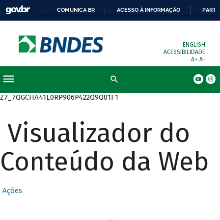
COMUNICA BR
ACESSO À INFORMAÇÃO
PARTI
ENGLISH
ACESSIBILIDADE
A+
A-
Busca
Z7_7QGCHA41L0RP906P422Q9Q01F1
Visualizador do
Conteúdo da Web
Ações