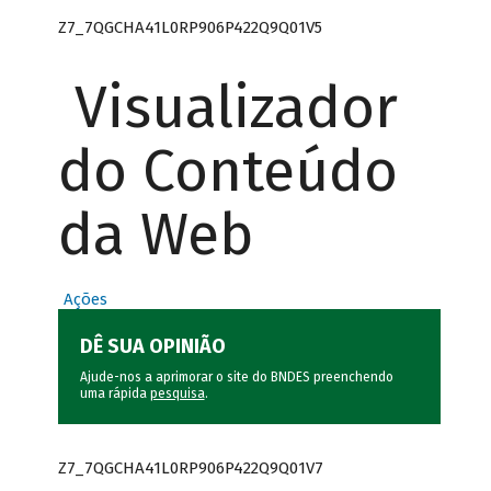
Z7_7QGCHA41L0RP906P422Q9Q01V5
Visualizador
do Conteúdo
da Web
Ações
DÊ SUA OPINIÃO
Ajude-nos a aprimorar o site do BNDES preenchendo
uma rápida
pesquisa
.
Z7_7QGCHA41L0RP906P422Q9Q01V7