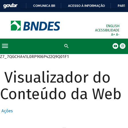
COMUNICA BR
ACESSO À INFORMAÇÃO
PARTI
ENGLISH
ACESSIBILIDADE
A+
A-
Busca
Z7_7QGCHA41L0RP906P422Q9Q01F1
Visualizador do
Conteúdo da Web
Ações