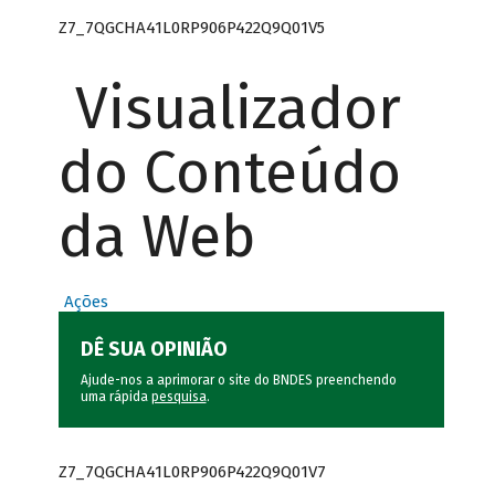
Z7_7QGCHA41L0RP906P422Q9Q01V5
Visualizador
do Conteúdo
da Web
Ações
DÊ SUA OPINIÃO
Ajude-nos a aprimorar o site do BNDES preenchendo
uma rápida
pesquisa
.
Z7_7QGCHA41L0RP906P422Q9Q01V7