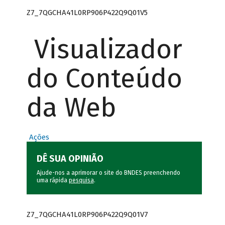
Z7_7QGCHA41L0RP906P422Q9Q01V5
Visualizador
do Conteúdo
da Web
Ações
DÊ SUA OPINIÃO
Ajude-nos a aprimorar o site do BNDES preenchendo
uma rápida
pesquisa
.
Z7_7QGCHA41L0RP906P422Q9Q01V7