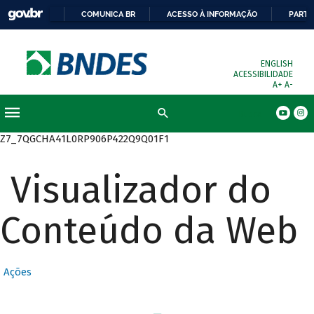
COMUNICA BR
ACESSO À INFORMAÇÃO
PARTI
ENGLISH
ACESSIBILIDADE
A+
A-
Busca
Z7_7QGCHA41L0RP906P422Q9Q01F1
Visualizador do
Conteúdo da Web
Ações