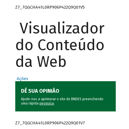
Z7_7QGCHA41L0RP906P422Q9Q01V5
Visualizador
do Conteúdo
da Web
Ações
DÊ SUA OPINIÃO
Ajude-nos a aprimorar o site do BNDES preenchendo
uma rápida
pesquisa
.
Z7_7QGCHA41L0RP906P422Q9Q01V7