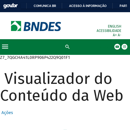
COMUNICA BR
ACESSO À INFORMAÇÃO
PARTI
ENGLISH
ACESSIBILIDADE
A+
A-
Busca
Z7_7QGCHA41L0RP906P422Q9Q01F1
Visualizador do
Conteúdo da Web
Ações