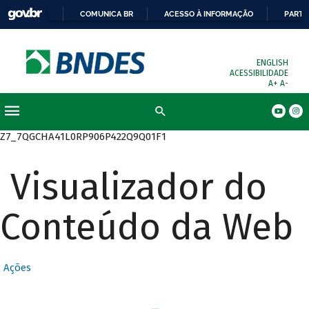
COMUNICA BR
ACESSO À INFORMAÇÃO
PARTI
ENGLISH
ACESSIBILIDADE
A+
A-
Busca
Z7_7QGCHA41L0RP906P422Q9Q01F1
Visualizador do
Conteúdo da Web
Ações