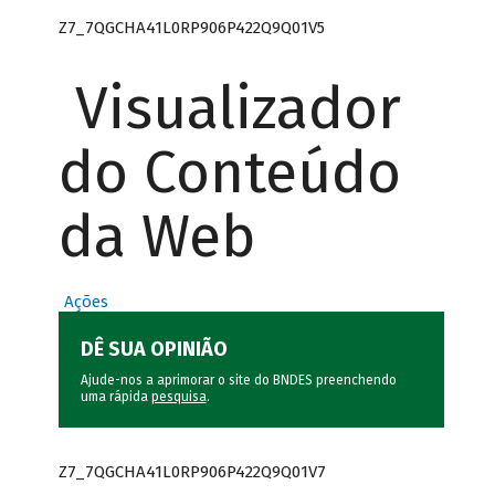
Z7_7QGCHA41L0RP906P422Q9Q01V5
Visualizador
do Conteúdo
da Web
Ações
DÊ SUA OPINIÃO
Ajude-nos a aprimorar o site do BNDES preenchendo
uma rápida
pesquisa
.
Z7_7QGCHA41L0RP906P422Q9Q01V7