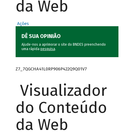
da Web
Ações
DÊ SUA OPINIÃO
Ajude-nos a aprimorar o site do BNDES preenchendo
uma rápida
pesquisa
.
Z7_7QGCHA41L0RP906P422Q9Q01V7
Visualizador
do Conteúdo
da Web