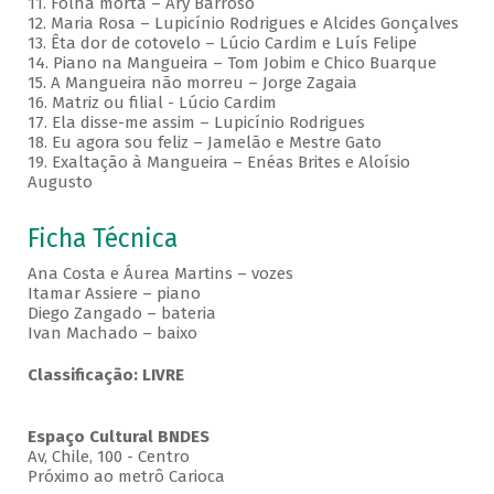
11. Folha morta – Ary Barroso
12. Maria Rosa – Lupicínio Rodrigues e Alcides Gonçalves
13. Êta dor de cotovelo – Lúcio Cardim e Luís Felipe
14. Piano na Mangueira – Tom Jobim e Chico Buarque
15. A Mangueira não morreu – Jorge Zagaia
16. Matriz ou filial - Lúcio Cardim
17. Ela disse-me assim – Lupicínio Rodrigues
18. Eu agora sou feliz – Jamelão e Mestre Gato
19. Exaltação à Mangueira – Enéas Brites e Aloísio
Augusto
Ficha Técnica
Ana Costa e Áurea Martins – vozes
Itamar Assiere – piano
Diego Zangado – bateria
Ivan Machado – baixo
Classificação: LIVRE
Espaço Cultural BNDES
Av, Chile, 100 - Centro
Próximo ao metrô Carioca