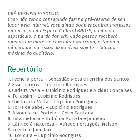
PRÉ-RESERVA ESGOTADA
Caso não tenha conseguido fazer a pré-reserva de seu
lugar pela internet, você ainda pode encontrar ingressos
na recepção do Espaço Cultural BNDES, no dia do
espetáculo, a partir das 18h. Cada pessoa receberá
apenas um ingresso com lugar marcado, estando o
número de ingressos disponíveis sujeito à lotação
máxima do auditório.
Repertório
1. Fechei a porta – Sebastião Mota e Ferreira dos Santos
2. Esses moços – Lupicínio Rodrigues
3. Cadeira vazia – Lupicínio Rodrigues e Alcides Gonçalves
4. Foi assim – Lupicínio Rodrigues
5. Um favor / Volta – Lupicínio Rodrigues
6. Torre de Babel – Lupicínio Rodrigues
7. Alvorada na Portela – Chico Santana
8. Esta melodia – Bubú da Portela e Jamelão
9. Cântico à natureza – Alfredo Português, Nelson
Sargento e Jamelão
10. Loucura – Lupicínio Rodrigues