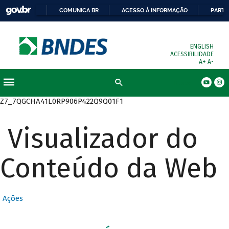
COMUNICA BR
ACESSO À INFORMAÇÃO
PARTI
ENGLISH
ACESSIBILIDADE
A+
A-
Busca
Z7_7QGCHA41L0RP906P422Q9Q01F1
Visualizador do
Conteúdo da Web
Ações