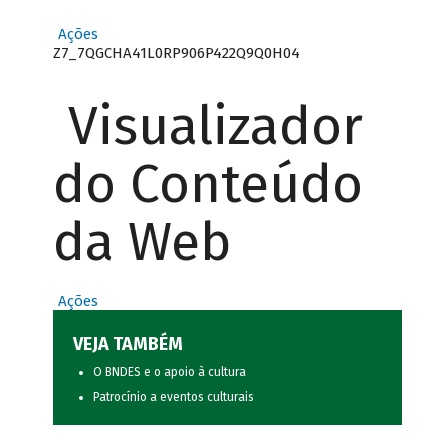
Ações
Z7_7QGCHA41L0RP906P422Q9Q0H04
Visualizador
do Conteúdo
da Web
Ações
VEJA TAMBÉM
O BNDES e o apoio à cultura
Patrocínio a eventos culturais