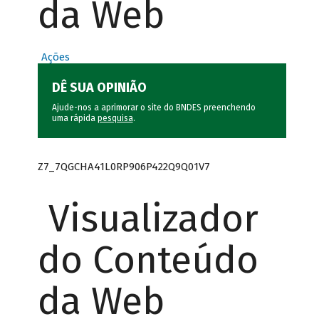
da Web
Ações
DÊ SUA OPINIÃO
Ajude-nos a aprimorar o site do BNDES preenchendo
uma rápida
pesquisa
.
Z7_7QGCHA41L0RP906P422Q9Q01V7
Visualizador
do Conteúdo
da Web