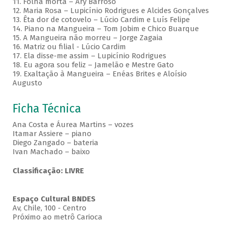
11. Folha morta – Ary Barroso
12. Maria Rosa – Lupicínio Rodrigues e Alcides Gonçalves
13. Êta dor de cotovelo – Lúcio Cardim e Luís Felipe
14. Piano na Mangueira – Tom Jobim e Chico Buarque
15. A Mangueira não morreu – Jorge Zagaia
16. Matriz ou filial - Lúcio Cardim
17. Ela disse-me assim – Lupicínio Rodrigues
18. Eu agora sou feliz – Jamelão e Mestre Gato
19. Exaltação à Mangueira – Enéas Brites e Aloísio
Augusto
Ficha Técnica
Ana Costa e Áurea Martins – vozes
Itamar Assiere – piano
Diego Zangado – bateria
Ivan Machado – baixo
Classificação: LIVRE
Espaço Cultural BNDES
Av, Chile, 100 - Centro
Próximo ao metrô Carioca