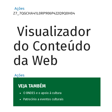
Ações
Z7_7QGCHA41L0RP906P422Q9Q0H04
Visualizador
do Conteúdo
da Web
Ações
VEJA TAMBÉM
O BNDES e o apoio à cultura
Patrocínio a eventos culturais