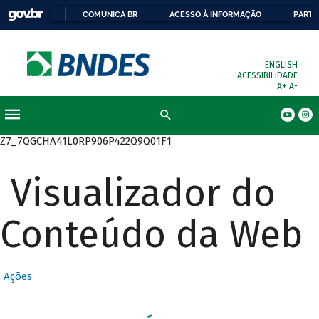
COMUNICA BR
ACESSO À INFORMAÇÃO
PARTI
ENGLISH
ACESSIBILIDADE
A+
A-
Busca
Z7_7QGCHA41L0RP906P422Q9Q01F1
Visualizador do
Conteúdo da Web
Ações