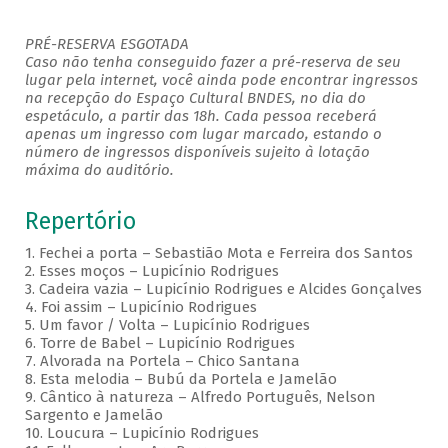
PRÉ-RESERVA ESGOTADA
Caso não tenha conseguido fazer a pré-reserva de seu
lugar pela internet, você ainda pode encontrar ingressos
na recepção do Espaço Cultural BNDES, no dia do
espetáculo, a partir das 18h. Cada pessoa receberá
apenas um ingresso com lugar marcado, estando o
número de ingressos disponíveis sujeito à lotação
máxima do auditório.
Repertório
1. Fechei a porta – Sebastião Mota e Ferreira dos Santos
2. Esses moços – Lupicínio Rodrigues
3. Cadeira vazia – Lupicínio Rodrigues e Alcides Gonçalves
4. Foi assim – Lupicínio Rodrigues
5. Um favor / Volta – Lupicínio Rodrigues
6. Torre de Babel – Lupicínio Rodrigues
7. Alvorada na Portela – Chico Santana
8. Esta melodia – Bubú da Portela e Jamelão
9. Cântico à natureza – Alfredo Português, Nelson
Sargento e Jamelão
10. Loucura – Lupicínio Rodrigues