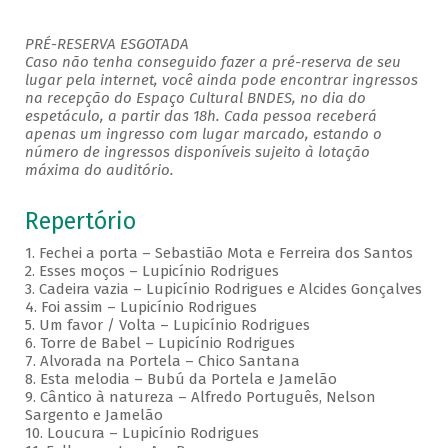
PRÉ-RESERVA ESGOTADA
Caso não tenha conseguido fazer a pré-reserva de seu
lugar pela internet, você ainda pode encontrar ingressos
na recepção do Espaço Cultural BNDES, no dia do
espetáculo, a partir das 18h. Cada pessoa receberá
apenas um ingresso com lugar marcado, estando o
número de ingressos disponíveis sujeito à lotação
máxima do auditório.
Repertório
1. Fechei a porta – Sebastião Mota e Ferreira dos Santos
2. Esses moços – Lupicínio Rodrigues
3. Cadeira vazia – Lupicínio Rodrigues e Alcides Gonçalves
4. Foi assim – Lupicínio Rodrigues
5. Um favor / Volta – Lupicínio Rodrigues
6. Torre de Babel – Lupicínio Rodrigues
7. Alvorada na Portela – Chico Santana
8. Esta melodia – Bubú da Portela e Jamelão
9. Cântico à natureza – Alfredo Português, Nelson
Sargento e Jamelão
10. Loucura – Lupicínio Rodrigues