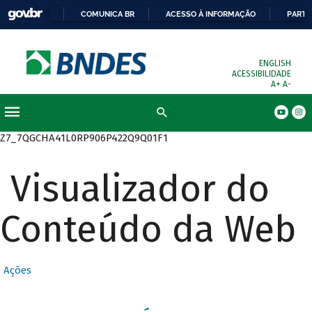
COMUNICA BR
ACESSO À INFORMAÇÃO
PARTI
ENGLISH
ACESSIBILIDADE
A+
A-
Busca
Z7_7QGCHA41L0RP906P422Q9Q01F1
Visualizador do
Conteúdo da Web
Ações