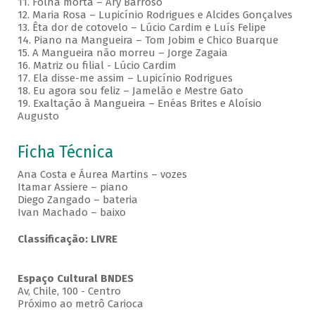
11. Folha morta – Ary Barroso
12. Maria Rosa – Lupicínio Rodrigues e Alcides Gonçalves
13. Êta dor de cotovelo – Lúcio Cardim e Luís Felipe
14. Piano na Mangueira – Tom Jobim e Chico Buarque
15. A Mangueira não morreu – Jorge Zagaia
16. Matriz ou filial - Lúcio Cardim
17. Ela disse-me assim – Lupicínio Rodrigues
18. Eu agora sou feliz – Jamelão e Mestre Gato
19. Exaltação à Mangueira – Enéas Brites e Aloísio
Augusto
Ficha Técnica
Ana Costa e Áurea Martins – vozes
Itamar Assiere – piano
Diego Zangado – bateria
Ivan Machado – baixo
Classificação: LIVRE
Espaço Cultural BNDES
Av, Chile, 100 - Centro
Próximo ao metrô Carioca