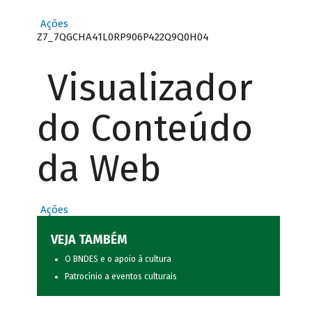
Ações
Z7_7QGCHA41L0RP906P422Q9Q0H04
Visualizador
do Conteúdo
da Web
Ações
VEJA TAMBÉM
O BNDES e o apoio à cultura
Patrocínio a eventos culturais