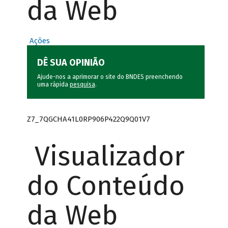
da Web
Ações
DÊ SUA OPINIÃO
Ajude-nos a aprimorar o site do BNDES preenchendo
uma rápida
pesquisa
.
Z7_7QGCHA41L0RP906P422Q9Q01V7
Visualizador
do Conteúdo
da Web