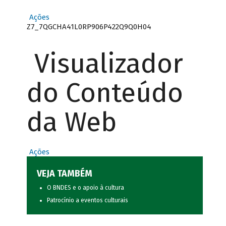
Ações
Z7_7QGCHA41L0RP906P422Q9Q0H04
Visualizador
do Conteúdo
da Web
Ações
VEJA TAMBÉM
O BNDES e o apoio à cultura
Patrocínio a eventos culturais