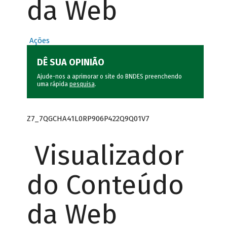
da Web
Ações
DÊ SUA OPINIÃO
Ajude-nos a aprimorar o site do BNDES preenchendo
uma rápida
pesquisa
.
Z7_7QGCHA41L0RP906P422Q9Q01V7
Visualizador
do Conteúdo
da Web