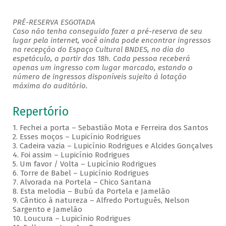
PRÉ-RESERVA ESGOTADA
Caso não tenha conseguido fazer a pré-reserva de seu
lugar pela internet, você ainda pode encontrar ingressos
na recepção do Espaço Cultural BNDES, no dia do
espetáculo, a partir das 18h. Cada pessoa receberá
apenas um ingresso com lugar marcado, estando o
número de ingressos disponíveis sujeito à lotação
máxima do auditório.
Repertório
1. Fechei a porta – Sebastião Mota e Ferreira dos Santos
2. Esses moços – Lupicínio Rodrigues
3. Cadeira vazia – Lupicínio Rodrigues e Alcides Gonçalves
4. Foi assim – Lupicínio Rodrigues
5. Um favor / Volta – Lupicínio Rodrigues
6. Torre de Babel – Lupicínio Rodrigues
7. Alvorada na Portela – Chico Santana
8. Esta melodia – Bubú da Portela e Jamelão
9. Cântico à natureza – Alfredo Português, Nelson
Sargento e Jamelão
10. Loucura – Lupicínio Rodrigues