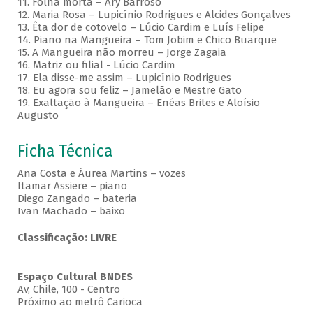
11. Folha morta – Ary Barroso
12. Maria Rosa – Lupicínio Rodrigues e Alcides Gonçalves
13. Êta dor de cotovelo – Lúcio Cardim e Luís Felipe
14. Piano na Mangueira – Tom Jobim e Chico Buarque
15. A Mangueira não morreu – Jorge Zagaia
16. Matriz ou filial - Lúcio Cardim
17. Ela disse-me assim – Lupicínio Rodrigues
18. Eu agora sou feliz – Jamelão e Mestre Gato
19. Exaltação à Mangueira – Enéas Brites e Aloísio
Augusto
Ficha Técnica
Ana Costa e Áurea Martins – vozes
Itamar Assiere – piano
Diego Zangado – bateria
Ivan Machado – baixo
Classificação: LIVRE
Espaço Cultural BNDES
Av, Chile, 100 - Centro
Próximo ao metrô Carioca