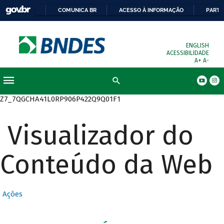
COMUNICA BR
ACESSO À INFORMAÇÃO
PARTI
ENGLISH
ACESSIBILIDADE
A+
A-
Busca
Z7_7QGCHA41L0RP906P422Q9Q01F1
Visualizador do
Conteúdo da Web
Ações