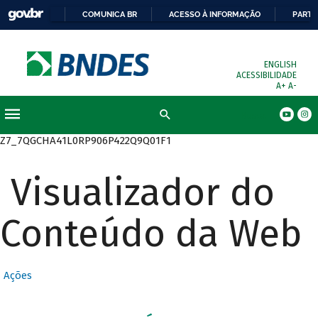
COMUNICA BR
ACESSO À INFORMAÇÃO
PARTI
ENGLISH
ACESSIBILIDADE
A+
A-
Busca
Z7_7QGCHA41L0RP906P422Q9Q01F1
Visualizador do
Conteúdo da Web
Ações