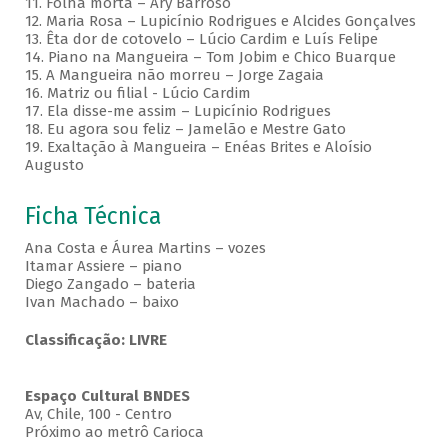
11. Folha morta – Ary Barroso
12. Maria Rosa – Lupicínio Rodrigues e Alcides Gonçalves
13. Êta dor de cotovelo – Lúcio Cardim e Luís Felipe
14. Piano na Mangueira – Tom Jobim e Chico Buarque
15. A Mangueira não morreu – Jorge Zagaia
16. Matriz ou filial - Lúcio Cardim
17. Ela disse-me assim – Lupicínio Rodrigues
18. Eu agora sou feliz – Jamelão e Mestre Gato
19. Exaltação à Mangueira – Enéas Brites e Aloísio
Augusto
Ficha Técnica
Ana Costa e Áurea Martins – vozes
Itamar Assiere – piano
Diego Zangado – bateria
Ivan Machado – baixo
Classificação: LIVRE
Espaço Cultural BNDES
Av, Chile, 100 - Centro
Próximo ao metrô Carioca