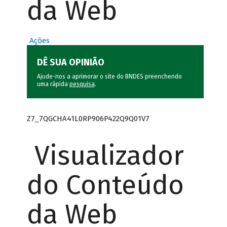
da Web
Ações
DÊ SUA OPINIÃO
Ajude-nos a aprimorar o site do BNDES preenchendo
uma rápida
pesquisa
.
Z7_7QGCHA41L0RP906P422Q9Q01V7
Visualizador
do Conteúdo
da Web