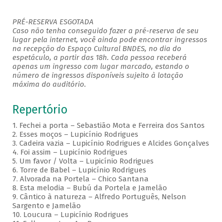
PRÉ-RESERVA ESGOTADA
Caso não tenha conseguido fazer a pré-reserva de seu
lugar pela internet, você ainda pode encontrar ingressos
na recepção do Espaço Cultural BNDES, no dia do
espetáculo, a partir das 18h. Cada pessoa receberá
apenas um ingresso com lugar marcado, estando o
número de ingressos disponíveis sujeito à lotação
máxima do auditório.
Repertório
1. Fechei a porta – Sebastião Mota e Ferreira dos Santos
2. Esses moços – Lupicínio Rodrigues
3. Cadeira vazia – Lupicínio Rodrigues e Alcides Gonçalves
4. Foi assim – Lupicínio Rodrigues
5. Um favor / Volta – Lupicínio Rodrigues
6. Torre de Babel – Lupicínio Rodrigues
7. Alvorada na Portela – Chico Santana
8. Esta melodia – Bubú da Portela e Jamelão
9. Cântico à natureza – Alfredo Português, Nelson
Sargento e Jamelão
10. Loucura – Lupicínio Rodrigues