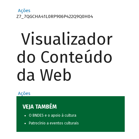
Ações
Z7_7QGCHA41L0RP906P422Q9Q0H04
Visualizador
do Conteúdo
da Web
Ações
VEJA TAMBÉM
O BNDES e o apoio à cultura
Patrocínio a eventos culturais