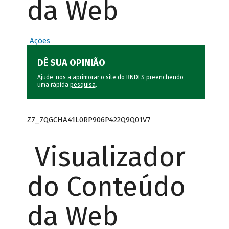
da Web
Ações
DÊ SUA OPINIÃO
Ajude-nos a aprimorar o site do BNDES preenchendo
uma rápida
pesquisa
.
Z7_7QGCHA41L0RP906P422Q9Q01V7
Visualizador
do Conteúdo
da Web