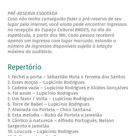
PRÉ-RESERVA ESGOTADA
Caso não tenha conseguido fazer a pré-reserva de seu
lugar pela internet, você ainda pode encontrar ingressos
na recepção do Espaço Cultural BNDES, no dia do
espetáculo, a partir das 18h. Cada pessoa receberá
apenas um ingresso com lugar marcado, estando o
número de ingressos disponíveis sujeito à lotação
máxima do auditório.
Repertório
1. Fechei a porta – Sebastião Mota e Ferreira dos Santos
2. Esses moços – Lupicínio Rodrigues
3. Cadeira vazia – Lupicínio Rodrigues e Alcides Gonçalves
4. Foi assim – Lupicínio Rodrigues
5. Um favor / Volta – Lupicínio Rodrigues
6. Torre de Babel – Lupicínio Rodrigues
7. Alvorada na Portela – Chico Santana
8. Esta melodia – Bubú da Portela e Jamelão
9. Cântico à natureza – Alfredo Português, Nelson
Sargento e Jamelão
10. Loucura – Lupicínio Rodrigues