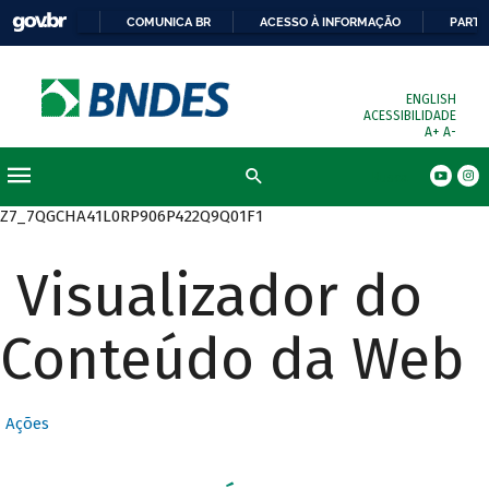
COMUNICA BR
ACESSO À INFORMAÇÃO
PARTI
ENGLISH
ACESSIBILIDADE
A+
A-
Busca
Z7_7QGCHA41L0RP906P422Q9Q01F1
Visualizador do
Conteúdo da Web
Ações