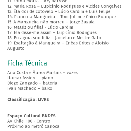
11. Folha morta – Ary Barroso
12. Maria Rosa – Lupicínio Rodrigues e Alcides Gonçalves
13. Êta dor de cotovelo – Lúcio Cardim e Luís Felipe
14. Piano na Mangueira – Tom Jobim e Chico Buarque
15. A Mangueira não morreu – Jorge Zagaia
16. Matriz ou filial - Lúcio Cardim
17. Ela disse-me assim – Lupicínio Rodrigues
18. Eu agora sou feliz – Jamelão e Mestre Gato
19. Exaltação à Mangueira – Enéas Brites e Aloísio
Augusto
Ficha Técnica
Ana Costa e Áurea Martins – vozes
Itamar Assiere – piano
Diego Zangado – bateria
Ivan Machado – baixo
Classificação: LIVRE
Espaço Cultural BNDES
Av, Chile, 100 - Centro
Próximo ao metrô Carioca