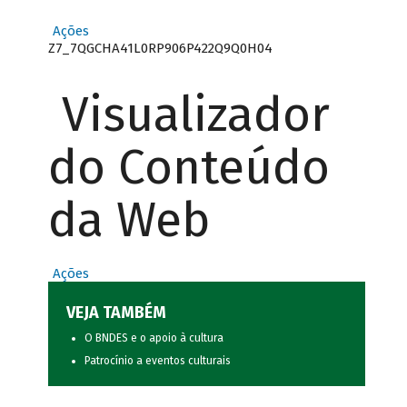
Ações
Z7_7QGCHA41L0RP906P422Q9Q0H04
Visualizador
do Conteúdo
da Web
Ações
VEJA TAMBÉM
O BNDES e o apoio à cultura
Patrocínio a eventos culturais