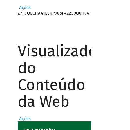
Ações
Z7_7QGCHA41L0RP906P422Q9Q0H04
Visualizador
do
Conteúdo
da Web
Ações