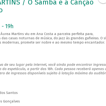
RTINS / O Samba e a Canção
o
 - 19h
Áurea Martins viu em Ana Costa a parceira perfeita para,
das casas noturnas de música, do jazz às grandes gafieiras. O 
ões modernas, promete ser nobre e ao mesmo tempo encantador.
a de seu lugar pela internet, você ainda pode encontrar ingress
a do espetáculo, a partir das 18h. Cada pessoa receberá apenas
o de ingressos disponíveis sujeito à lotação máxima do auditór
 dos Santos
des Gonçalves