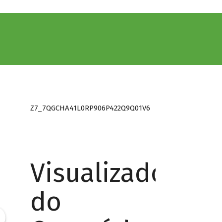
Z7_7QGCHA41L0RP906P422Q9Q01V6
Visualizador
do