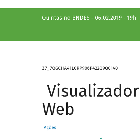
Quintas no BNDES - 06.02.2019 - 19h
Z7_7QGCHA41L0RP906P422Q9Q01V0
Visualizado
Web
Ações