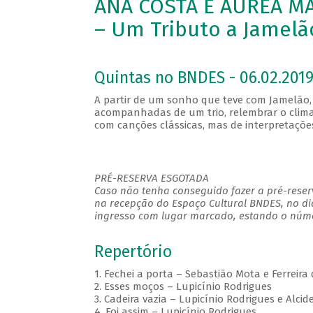
ANA COSTA E ÁUREA MA
– Um Tributo a Jamelã
Quintas no BNDES - 06.02.2019
A partir de um sonho que teve com Jamelão, 
acompanhadas de um trio, relembrar o clima 
com canções clássicas, mas de interpretaç
PRÉ-RESERVA ESGOTADA
Caso não tenha conseguido fazer a pré-reserv
na recepção do Espaço Cultural BNDES, no di
ingresso com lugar marcado, estando o númer
Repertório
1. Fechei a porta – Sebastião Mota e Ferreira
2. Esses moços – Lupicínio Rodrigues
3. Cadeira vazia – Lupicínio Rodrigues e Alci
4. Foi assim – Lupicínio Rodrigues