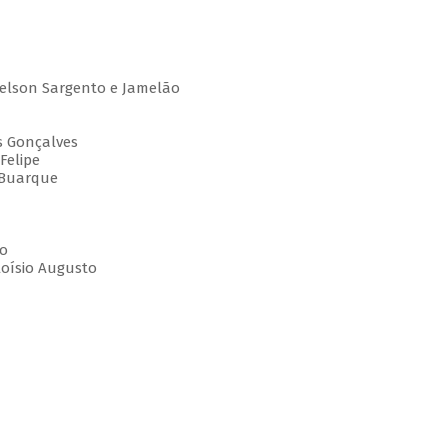
Nelson Sargento e Jamelão
es Gonçalves
Felipe
 Buarque
to
loísio Augusto