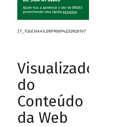
Ajude-nos a aprimorar o site do BNDES
preenchendo uma rápida
pesquisa
.
Z7_7QGCHA41L0RP906P422Q9Q01V7
Visualizador
do
Conteúdo
da Web