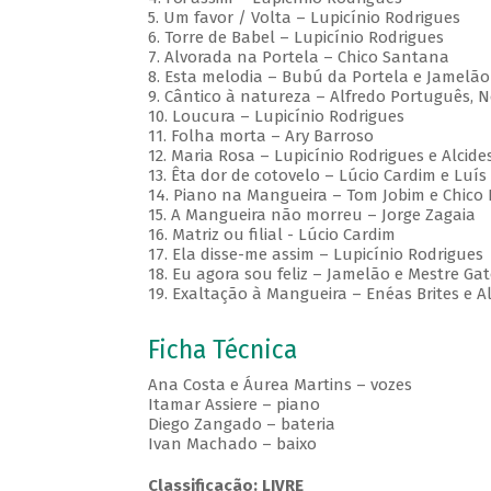
5. Um favor / Volta – Lupicínio Rodrigues
6. Torre de Babel – Lupicínio Rodrigues
7. Alvorada na Portela – Chico Santana
8. Esta melodia – Bubú da Portela e Jamelão
9. Cântico à natureza – Alfredo Português, 
10. Loucura – Lupicínio Rodrigues
11. Folha morta – Ary Barroso
12. Maria Rosa – Lupicínio Rodrigues e Alcid
13. Êta dor de cotovelo – Lúcio Cardim e Luís 
14. Piano na Mangueira – Tom Jobim e Chico
15. A Mangueira não morreu – Jorge Zagaia
16. Matriz ou filial - Lúcio Cardim
17. Ela disse-me assim – Lupicínio Rodrigues
18. Eu agora sou feliz – Jamelão e Mestre Ga
19. Exaltação à Mangueira – Enéas Brites e A
Ficha Técnica
Ana Costa e Áurea Martins – vozes
Itamar Assiere – piano
Diego Zangado – bateria
Ivan Machado – baixo
Classificação: LIVRE