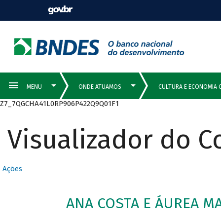
Z7_7QGCHA41L0RP906P422Q9Q01F1
Visualizador do 
Ações
ANA COSTA E ÁUREA MA