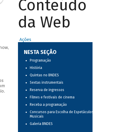
Conteúdo
da Web
Ações
show,
NESTA SEÇÃO
Programação
História
Quintas no BNDES
os
Sextas instrumentais
 um
Reserva de ingressos
io.
Filmes e festivais de cinema
Receba a programação
Concursos para Escolha de Espetáculos
Musicais
Galeria BNDES