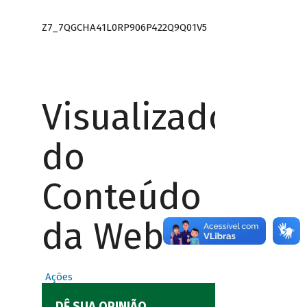
Z7_7QGCHA41L0RP906P422Q9Q01V5
Visualizador
do
Conteúdo
da Web
Ações
DÊ SUA OPINIÃO