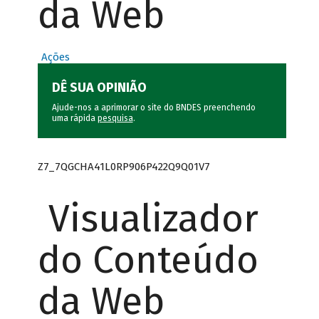
da Web
Ações
DÊ SUA OPINIÃO
Ajude-nos a aprimorar o site do BNDES preenchendo
uma rápida
pesquisa
.
Z7_7QGCHA41L0RP906P422Q9Q01V7
Visualizador
do Conteúdo
da Web