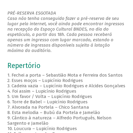
PRÉ-RESERVA ESGOTADA
Caso não tenha conseguido fazer a pré-reserva de seu
lugar pela internet, você ainda pode encontrar ingressos
na recepção do Espaço Cultural BNDES, no dia do
espetáculo, a partir das 18h. Cada pessoa receberá
apenas um ingresso com lugar marcado, estando o
número de ingressos disponíveis sujeito à lotação
máxima do auditório.
Repertório
1. Fechei a porta – Sebastião Mota e Ferreira dos Santos
2. Esses moços – Lupicínio Rodrigues
3. Cadeira vazia – Lupicínio Rodrigues e Alcides Gonçalves
4. Foi assim – Lupicínio Rodrigues
5. Um favor / Volta – Lupicínio Rodrigues
6. Torre de Babel – Lupicínio Rodrigues
7. Alvorada na Portela – Chico Santana
8. Esta melodia – Bubú da Portela e Jamelão
9. Cântico à natureza – Alfredo Português, Nelson
Sargento e Jamelão
10. Loucura – Lupicínio Rodrigues