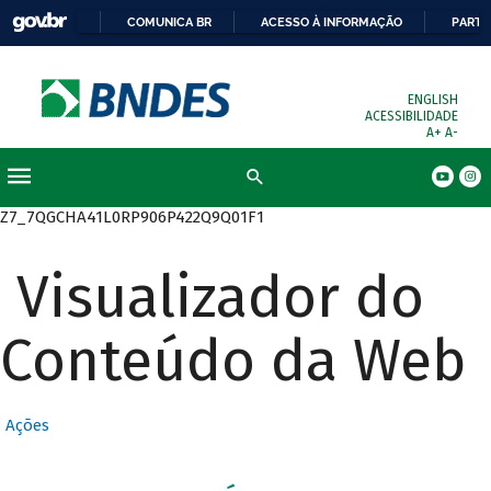
COMUNICA BR
ACESSO À INFORMAÇÃO
PARTI
ENGLISH
ACESSIBILIDADE
A+
A-
Busca
Z7_7QGCHA41L0RP906P422Q9Q01F1
Visualizador do
Conteúdo da Web
Ações