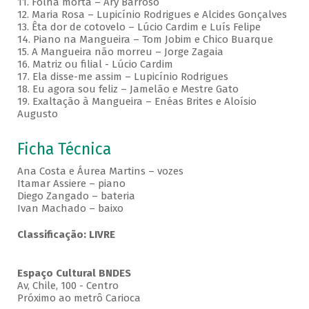
11. Folha morta – Ary Barroso
12. Maria Rosa – Lupicínio Rodrigues e Alcides Gonçalves
13. Êta dor de cotovelo – Lúcio Cardim e Luís Felipe
14. Piano na Mangueira – Tom Jobim e Chico Buarque
15. A Mangueira não morreu – Jorge Zagaia
16. Matriz ou filial - Lúcio Cardim
17. Ela disse-me assim – Lupicínio Rodrigues
18. Eu agora sou feliz – Jamelão e Mestre Gato
19. Exaltação à Mangueira – Enéas Brites e Aloísio
Augusto
Ficha Técnica
Ana Costa e Áurea Martins – vozes
Itamar Assiere – piano
Diego Zangado – bateria
Ivan Machado – baixo
Classificação: LIVRE
Espaço Cultural BNDES
Av, Chile, 100 - Centro
Próximo ao metrô Carioca