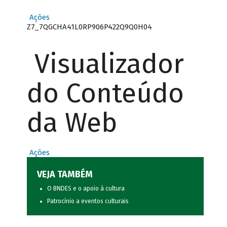
Ações
Z7_7QGCHA41L0RP906P422Q9Q0H04
Visualizador
do Conteúdo
da Web
Ações
VEJA TAMBÉM
O BNDES e o apoio à cultura
Patrocínio a eventos culturais