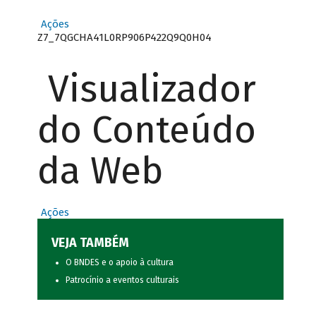
Ações
Z7_7QGCHA41L0RP906P422Q9Q0H04
Visualizador
do Conteúdo
da Web
Ações
VEJA TAMBÉM
O BNDES e o apoio à cultura
Patrocínio a eventos culturais