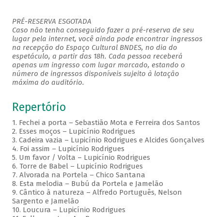
PRÉ-RESERVA ESGOTADA
Caso não tenha conseguido fazer a pré-reserva de seu
lugar pela internet, você ainda pode encontrar ingressos
na recepção do Espaço Cultural BNDES, no dia do
espetáculo, a partir das 18h. Cada pessoa receberá
apenas um ingresso com lugar marcado, estando o
número de ingressos disponíveis sujeito à lotação
máxima do auditório.
Repertório
1. Fechei a porta – Sebastião Mota e Ferreira dos Santos
2. Esses moços – Lupicínio Rodrigues
3. Cadeira vazia – Lupicínio Rodrigues e Alcides Gonçalves
4. Foi assim – Lupicínio Rodrigues
5. Um favor / Volta – Lupicínio Rodrigues
6. Torre de Babel – Lupicínio Rodrigues
7. Alvorada na Portela – Chico Santana
8. Esta melodia – Bubú da Portela e Jamelão
9. Cântico à natureza – Alfredo Português, Nelson
Sargento e Jamelão
10. Loucura – Lupicínio Rodrigues