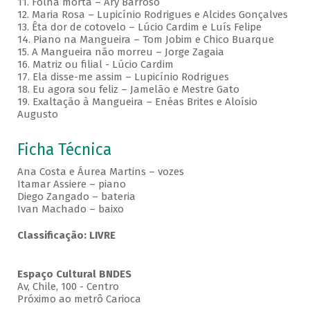
11. Folha morta – Ary Barroso
12. Maria Rosa – Lupicínio Rodrigues e Alcides Gonçalves
13. Êta dor de cotovelo – Lúcio Cardim e Luís Felipe
14. Piano na Mangueira – Tom Jobim e Chico Buarque
15. A Mangueira não morreu – Jorge Zagaia
16. Matriz ou filial - Lúcio Cardim
17. Ela disse-me assim – Lupicínio Rodrigues
18. Eu agora sou feliz – Jamelão e Mestre Gato
19. Exaltação à Mangueira – Enéas Brites e Aloísio
Augusto
Ficha Técnica
Ana Costa e Áurea Martins – vozes
Itamar Assiere – piano
Diego Zangado – bateria
Ivan Machado – baixo
Classificação: LIVRE
Espaço Cultural BNDES
Av, Chile, 100 - Centro
Próximo ao metrô Carioca