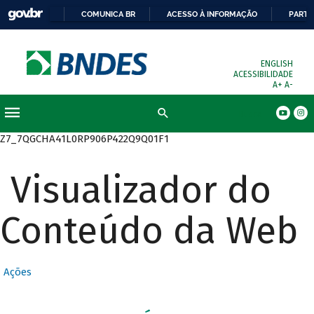
COMUNICA BR
ACESSO À INFORMAÇÃO
PARTI
ENGLISH
ACESSIBILIDADE
A+
A-
Busca
Z7_7QGCHA41L0RP906P422Q9Q01F1
Visualizador do
Conteúdo da Web
Ações