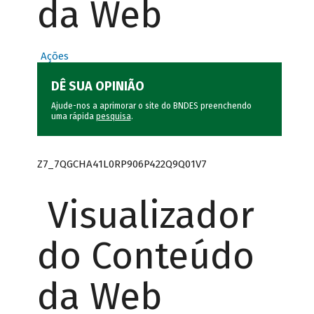
da Web
Ações
DÊ SUA OPINIÃO
Ajude-nos a aprimorar o site do BNDES preenchendo
uma rápida
pesquisa
.
Z7_7QGCHA41L0RP906P422Q9Q01V7
Visualizador
do Conteúdo
da Web