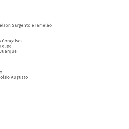
Nelson Sargento e Jamelão
es Gonçalves
Felipe
 Buarque
to
loísio Augusto