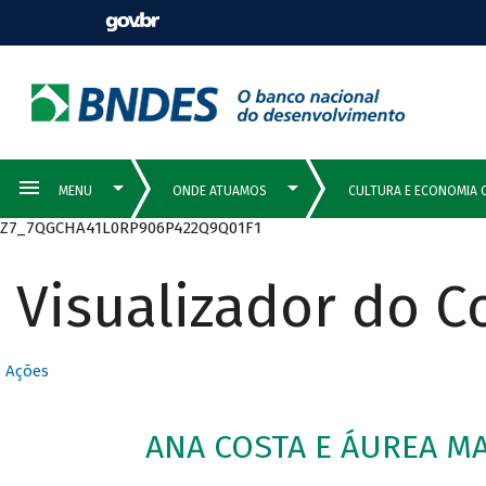
Z7_7QGCHA41L0RP906P422Q9Q01F1
Visualizador do 
Ações
ANA COSTA E ÁUREA MA