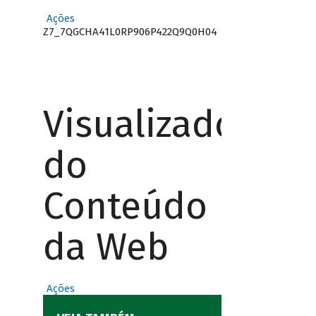
Ações
Z7_7QGCHA41L0RP906P422Q9Q0H04
Visualizador
do
Conteúdo
da Web
Ações