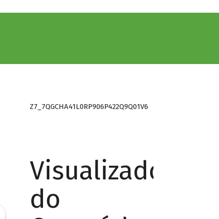
Z7_7QGCHA41L0RP906P422Q9Q01V6
Visualizador
do