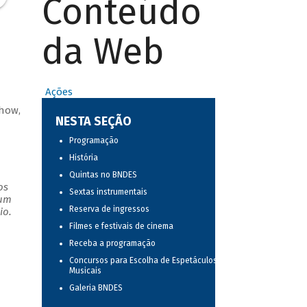
Conteúdo
da Web
Ações
show,
NESTA SEÇÃO
Programação
História
Quintas no BNDES
os
Sextas instrumentais
 um
Reserva de ingressos
io.
Filmes e festivais de cinema
Receba a programação
Concursos para Escolha de Espetáculos
Musicais
Galeria BNDES