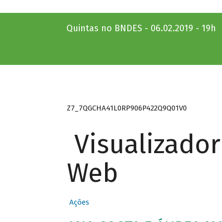
Quintas no BNDES - 06.02.2019 - 19h
Z7_7QGCHA41L0RP906P422Q9Q01V0
Visualizado
Web
Ações