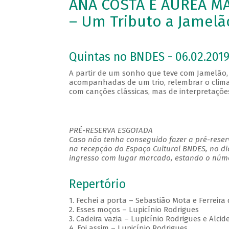
ANA COSTA E ÁUREA MA
– Um Tributo a Jamelã
Quintas no BNDES - 06.02.2019
A partir de um sonho que teve com Jamelão, 
acompanhadas de um trio, relembrar o clima 
com canções clássicas, mas de interpretaç
PRÉ-RESERVA ESGOTADA
Caso não tenha conseguido fazer a pré-reserv
na recepção do Espaço Cultural BNDES, no di
ingresso com lugar marcado, estando o númer
Repertório
1. Fechei a porta – Sebastião Mota e Ferreira
2. Esses moços – Lupicínio Rodrigues
3. Cadeira vazia – Lupicínio Rodrigues e Alci
4. Foi assim – Lupicínio Rodrigues