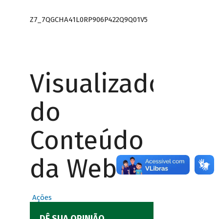
Z7_7QGCHA41L0RP906P422Q9Q01V5
Visualizador
do
Conteúdo
da Web
Ações
DÊ SUA OPINIÃO