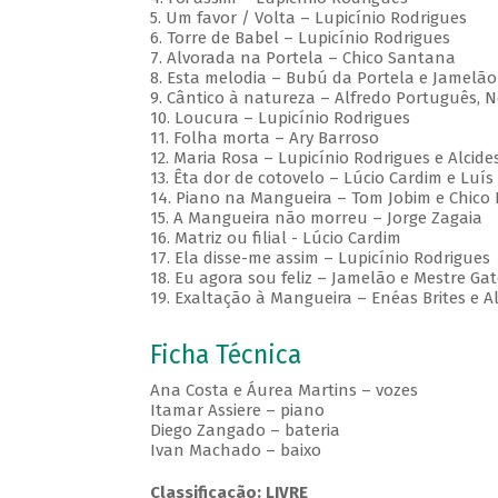
5. Um favor / Volta – Lupicínio Rodrigues
6. Torre de Babel – Lupicínio Rodrigues
7. Alvorada na Portela – Chico Santana
8. Esta melodia – Bubú da Portela e Jamelão
9. Cântico à natureza – Alfredo Português, 
10. Loucura – Lupicínio Rodrigues
11. Folha morta – Ary Barroso
12. Maria Rosa – Lupicínio Rodrigues e Alcid
13. Êta dor de cotovelo – Lúcio Cardim e Luís 
14. Piano na Mangueira – Tom Jobim e Chico
15. A Mangueira não morreu – Jorge Zagaia
16. Matriz ou filial - Lúcio Cardim
17. Ela disse-me assim – Lupicínio Rodrigues
18. Eu agora sou feliz – Jamelão e Mestre Ga
19. Exaltação à Mangueira – Enéas Brites e A
Ficha Técnica
Ana Costa e Áurea Martins – vozes
Itamar Assiere – piano
Diego Zangado – bateria
Ivan Machado – baixo
Classificação: LIVRE