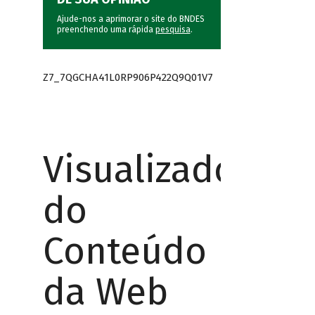
Ajude-nos a aprimorar o site do BNDES
preenchendo uma rápida
pesquisa
.
Z7_7QGCHA41L0RP906P422Q9Q01V7
Visualizador
do
Conteúdo
da Web