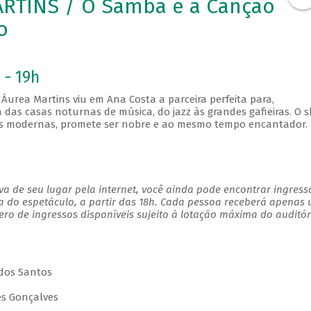
RTINS / O Samba e a Canção
o
 - 19h
Áurea Martins viu em Ana Costa a parceira perfeita para,
das casas noturnas de música, do jazz às grandes gafieiras. O 
ões modernas, promete ser nobre e ao mesmo tempo encantador.
a de seu lugar pela internet, você ainda pode encontrar ingress
a do espetáculo, a partir das 18h. Cada pessoa receberá apenas
o de ingressos disponíveis sujeito à lotação máxima do auditór
 dos Santos
des Gonçalves